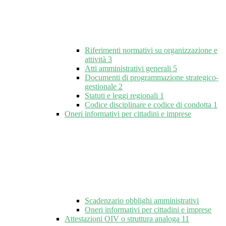
Riferimenti normativi su organizzazione e
attività
3
Atti amministrativi generali
5
Documenti di programmazione strategico-
gestionale
2
Statuti e leggi regionali
1
Codice disciplinare e codice di condotta
1
Oneri informativi per cittadini e imprese
Scadenzario obblighi amministrativi
Oneri informativi per cittadini e imprese
Attestazioni OIV o struttura analoga
11