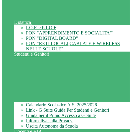
Didattica
P.O.F. e P.T.O.F
PON "APPRENDIMENTO E SOCIALITA'"
PON "DIGITAL BOARD"
PON "RETI LOCALI,CABLATE E WIRELESS
NELLE SCUOLE"
Studenti e Genitori
Calendario Scolastico A.S. 2025/2026
Link - G Suite Guida Per Studenti e Genitori
Guida per il Primo Accesso a G-Suite
Informativa sulla Privacy
Uscita Autonoma da Scuola
Docenti e ATA