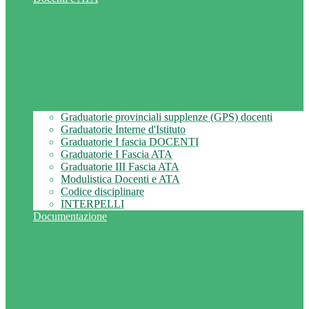
Graduatorie provinciali supplenze (GPS) docenti
Graduatorie Interne d'Istituto
Graduatorie I fascia DOCENTI
Graduatorie I Fascia ATA
Graduatorie III Fascia ATA
Modulistica Docenti e ATA
Codice disciplinare
INTERPELLI
Documentazione