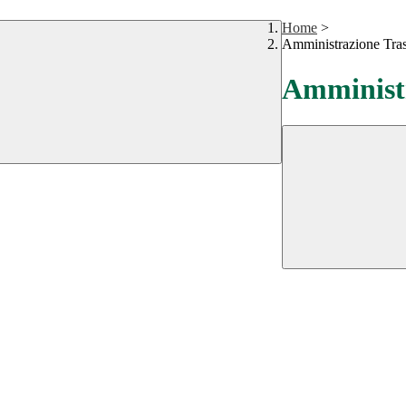
Home
>
Amministrazione Tra
Amministr