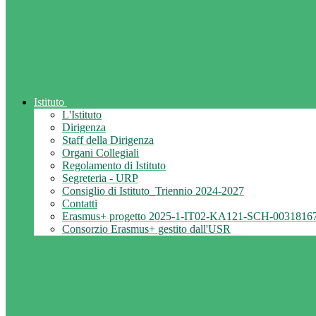
Istituto
L'Istituto
Dirigenza
Staff della Dirigenza
Organi Collegiali
Regolamento di Istituto
Segreteria - URP
Consiglio di Istituto_Triennio 2024-2027
Contatti
Erasmus+ progetto 2025-1-IT02-KA121-SCH-0031816
Consorzio Erasmus+ gestito dall'USR