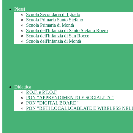
Plessi
Scuola Secondaria di I grado
Scuola Primaria Santo Stefano
Scuola Primaria di Montà
Scuola dell'Infanzia di Santo Stefano Roero
Scuola dell'Infanzia di San Rocco
Scuola dell'Infanzia di Montà
Didattica
P.O.F. e P.T.O.F
PON "APPRENDIMENTO E SOCIALITA'"
PON "DIGITAL BOARD"
PON "RETI LOCALI,CABLATE E WIRELESS NEL