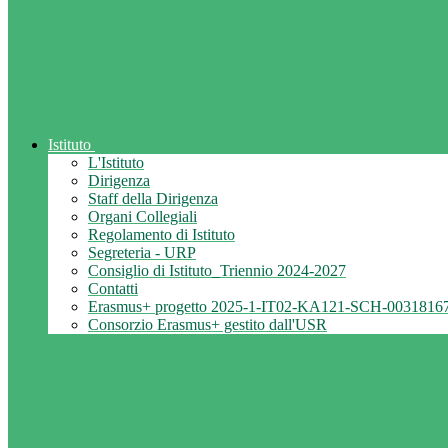
Istituto
L'Istituto
Dirigenza
Staff della Dirigenza
Organi Collegiali
Regolamento di Istituto
Segreteria - URP
Consiglio di Istituto_Triennio 2024-2027
Contatti
Erasmus+ progetto 2025-1-IT02-KA121-SCH-0031816
Consorzio Erasmus+ gestito dall'USR