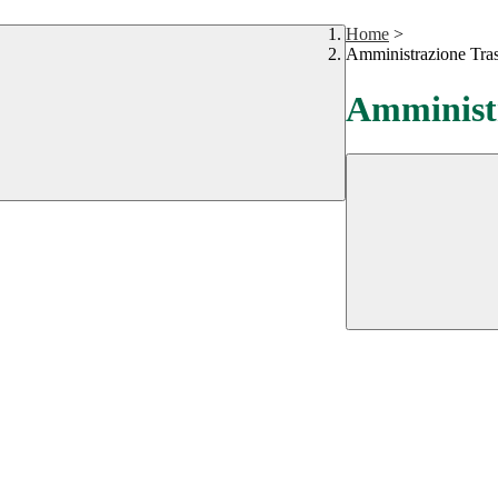
Home
>
Amministrazione Tra
Amministr