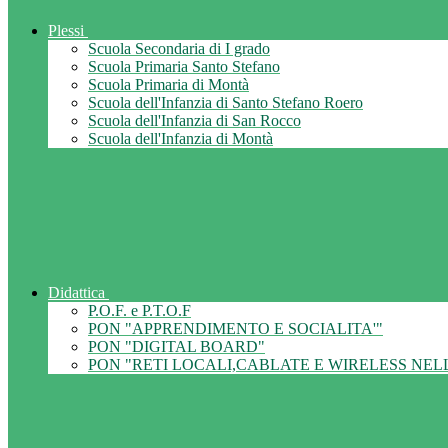
Plessi
Scuola Secondaria di I grado
Scuola Primaria Santo Stefano
Scuola Primaria di Montà
Scuola dell'Infanzia di Santo Stefano Roero
Scuola dell'Infanzia di San Rocco
Scuola dell'Infanzia di Montà
Didattica
P.O.F. e P.T.O.F
PON "APPRENDIMENTO E SOCIALITA'"
PON "DIGITAL BOARD"
PON "RETI LOCALI,CABLATE E WIRELESS NEL