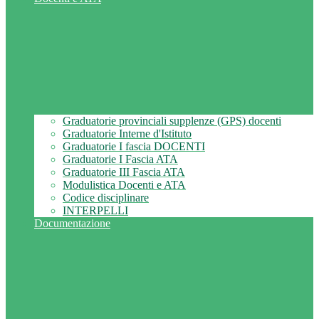
Graduatorie provinciali supplenze (GPS) docenti
Graduatorie Interne d'Istituto
Graduatorie I fascia DOCENTI
Graduatorie I Fascia ATA
Graduatorie III Fascia ATA
Modulistica Docenti e ATA
Codice disciplinare
INTERPELLI
Documentazione