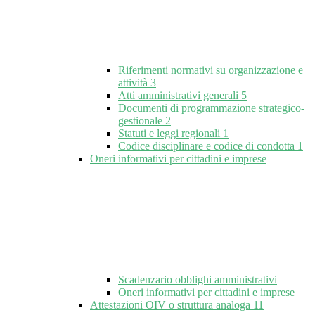
Riferimenti normativi su organizzazione e
attività
3
Atti amministrativi generali
5
Documenti di programmazione strategico-
gestionale
2
Statuti e leggi regionali
1
Codice disciplinare e codice di condotta
1
Oneri informativi per cittadini e imprese
Scadenzario obblighi amministrativi
Oneri informativi per cittadini e imprese
Attestazioni OIV o struttura analoga
11