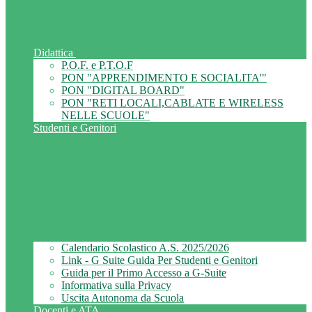
Didattica
P.O.F. e P.T.O.F
PON "APPRENDIMENTO E SOCIALITA'"
PON "DIGITAL BOARD"
PON "RETI LOCALI,CABLATE E WIRELESS
NELLE SCUOLE"
Studenti e Genitori
Calendario Scolastico A.S. 2025/2026
Link - G Suite Guida Per Studenti e Genitori
Guida per il Primo Accesso a G-Suite
Informativa sulla Privacy
Uscita Autonoma da Scuola
Docenti e ATA