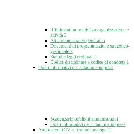
Riferimenti normativi su organizzazione e
attività
3
Atti amministrativi generali
5
Documenti di programmazione strategico-
gestionale
2
Statuti e leggi regionali
1
Codice disciplinare e codice di condotta
1
Oneri informativi per cittadini e imprese
Scadenzario obblighi amministrativi
Oneri informativi per cittadini e imprese
Attestazioni OIV o struttura analoga
11