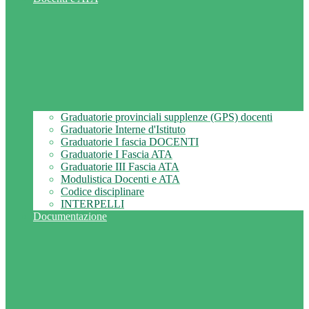
Graduatorie provinciali supplenze (GPS) docenti
Graduatorie Interne d'Istituto
Graduatorie I fascia DOCENTI
Graduatorie I Fascia ATA
Graduatorie III Fascia ATA
Modulistica Docenti e ATA
Codice disciplinare
INTERPELLI
Documentazione