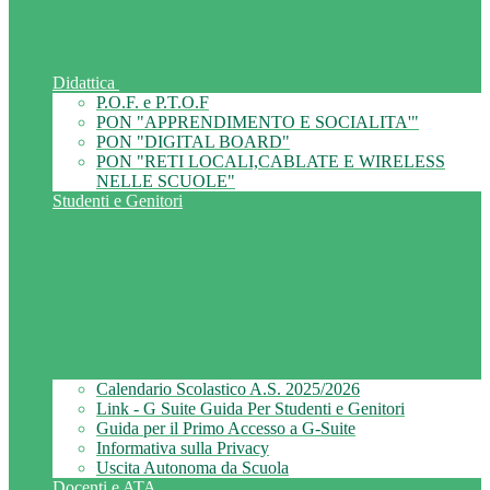
Didattica
P.O.F. e P.T.O.F
PON "APPRENDIMENTO E SOCIALITA'"
PON "DIGITAL BOARD"
PON "RETI LOCALI,CABLATE E WIRELESS
NELLE SCUOLE"
Studenti e Genitori
Calendario Scolastico A.S. 2025/2026
Link - G Suite Guida Per Studenti e Genitori
Guida per il Primo Accesso a G-Suite
Informativa sulla Privacy
Uscita Autonoma da Scuola
Docenti e ATA