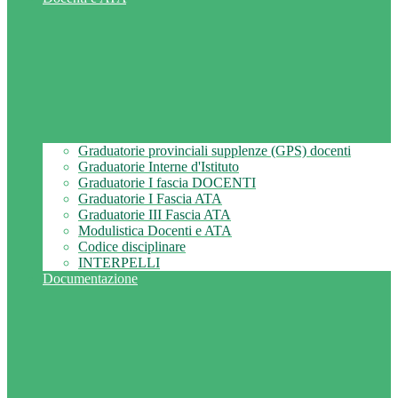
Graduatorie provinciali supplenze (GPS) docenti
Graduatorie Interne d'Istituto
Graduatorie I fascia DOCENTI
Graduatorie I Fascia ATA
Graduatorie III Fascia ATA
Modulistica Docenti e ATA
Codice disciplinare
INTERPELLI
Documentazione