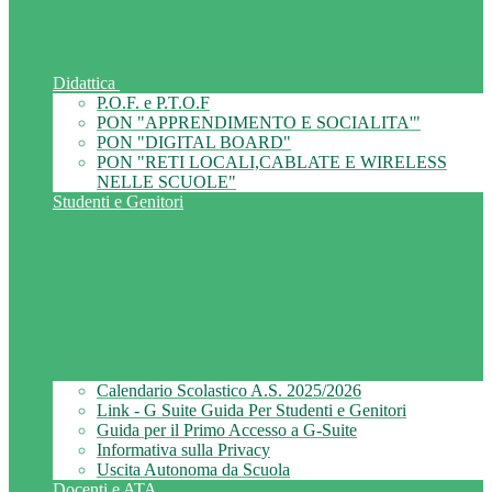
Didattica
P.O.F. e P.T.O.F
PON "APPRENDIMENTO E SOCIALITA'"
PON "DIGITAL BOARD"
PON "RETI LOCALI,CABLATE E WIRELESS
NELLE SCUOLE"
Studenti e Genitori
Calendario Scolastico A.S. 2025/2026
Link - G Suite Guida Per Studenti e Genitori
Guida per il Primo Accesso a G-Suite
Informativa sulla Privacy
Uscita Autonoma da Scuola
Docenti e ATA