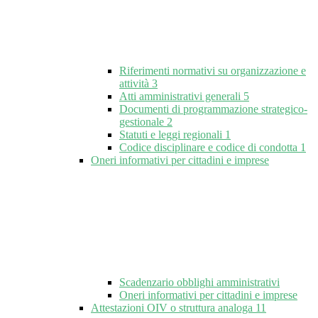
Riferimenti normativi su organizzazione e
attività
3
Atti amministrativi generali
5
Documenti di programmazione strategico-
gestionale
2
Statuti e leggi regionali
1
Codice disciplinare e codice di condotta
1
Oneri informativi per cittadini e imprese
Scadenzario obblighi amministrativi
Oneri informativi per cittadini e imprese
Attestazioni OIV o struttura analoga
11