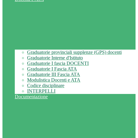
Graduatorie provinciali supplenze (GPS) docenti
Graduatorie Interne d'Istituto
Graduatorie I fascia DOCENTI
Graduatorie I Fascia ATA
Graduatorie III Fascia ATA
Modulistica Docenti e ATA
Codice disciplinare
INTERPELLI
Documentazione