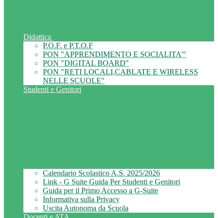
Didattica
P.O.F. e P.T.O.F
PON "APPRENDIMENTO E SOCIALITA'"
PON "DIGITAL BOARD"
PON "RETI LOCALI,CABLATE E WIRELESS
NELLE SCUOLE"
Studenti e Genitori
Calendario Scolastico A.S. 2025/2026
Link - G Suite Guida Per Studenti e Genitori
Guida per il Primo Accesso a G-Suite
Informativa sulla Privacy
Uscita Autonoma da Scuola
Docenti e ATA