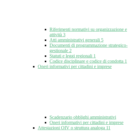
Riferimenti normativi su organizzazione e
attività
3
Atti amministrativi generali
5
Documenti di programmazione strategico-
gestionale
2
Statuti e leggi regionali
1
Codice disciplinare e codice di condotta
1
Oneri informativi per cittadini e imprese
Scadenzario obblighi amministrativi
Oneri informativi per cittadini e imprese
Attestazioni OIV o struttura analoga
11