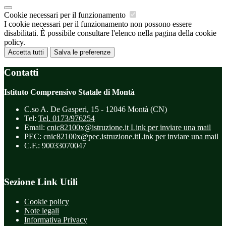
Cookie necessari per il funzionamento
I cookie necessari per il funzionamento non possono essere
disabilitati. È possibile consultare l'elenco nella pagina della cookie
policy.
Accetta tutti
Salva le preferenze
Contatti
Istituto Comprensivo Statale di Montà
C.so A. De Gasperi, 15 - 12046 Montà (CN)
Tel:
Tel. 0173/976254
Email:
cnic82100x@istruzione.it
Link per inviare una mail
PEC:
cnic82100x@pec.istruzione.it
Link per inviare una mail
C.F.: 90033070047
Sezione Link Utili
Cookie policy
Note legali
Informativa Privacy