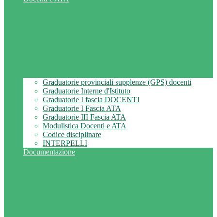
Graduatorie provinciali supplenze (GPS) docenti
Graduatorie Interne d'Istituto
Graduatorie I fascia DOCENTI
Graduatorie I Fascia ATA
Graduatorie III Fascia ATA
Modulistica Docenti e ATA
Codice disciplinare
INTERPELLI
Documentazione