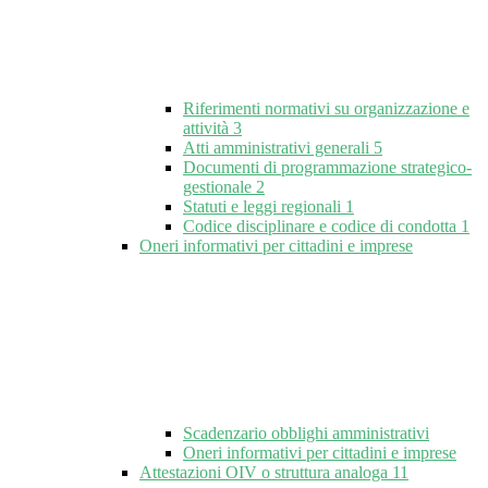
Riferimenti normativi su organizzazione e
attività
3
Atti amministrativi generali
5
Documenti di programmazione strategico-
gestionale
2
Statuti e leggi regionali
1
Codice disciplinare e codice di condotta
1
Oneri informativi per cittadini e imprese
Scadenzario obblighi amministrativi
Oneri informativi per cittadini e imprese
Attestazioni OIV o struttura analoga
11