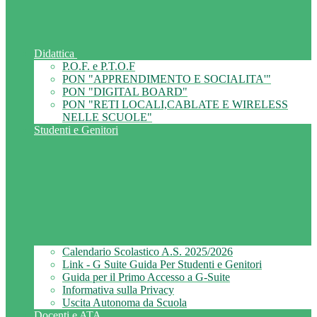
Didattica
P.O.F. e P.T.O.F
PON "APPRENDIMENTO E SOCIALITA'"
PON "DIGITAL BOARD"
PON "RETI LOCALI,CABLATE E WIRELESS
NELLE SCUOLE"
Studenti e Genitori
Calendario Scolastico A.S. 2025/2026
Link - G Suite Guida Per Studenti e Genitori
Guida per il Primo Accesso a G-Suite
Informativa sulla Privacy
Uscita Autonoma da Scuola
Docenti e ATA