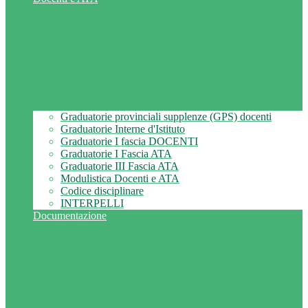
Graduatorie provinciali supplenze (GPS) docenti
Graduatorie Interne d'Istituto
Graduatorie I fascia DOCENTI
Graduatorie I Fascia ATA
Graduatorie III Fascia ATA
Modulistica Docenti e ATA
Codice disciplinare
INTERPELLI
Documentazione