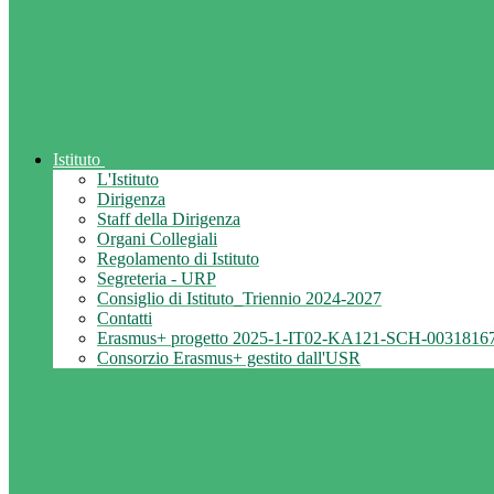
Istituto
L'Istituto
Dirigenza
Staff della Dirigenza
Organi Collegiali
Regolamento di Istituto
Segreteria - URP
Consiglio di Istituto_Triennio 2024-2027
Contatti
Erasmus+ progetto 2025-1-IT02-KA121-SCH-0031816
Consorzio Erasmus+ gestito dall'USR