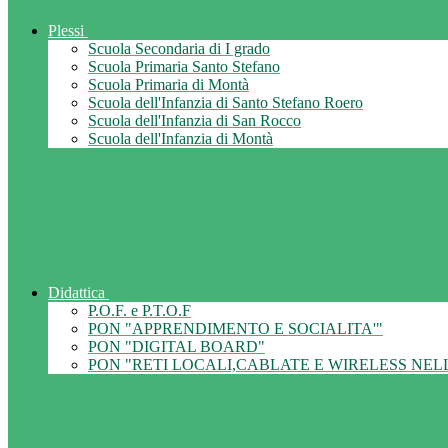
Plessi
Scuola Secondaria di I grado
Scuola Primaria Santo Stefano
Scuola Primaria di Montà
Scuola dell'Infanzia di Santo Stefano Roero
Scuola dell'Infanzia di San Rocco
Scuola dell'Infanzia di Montà
Didattica
P.O.F. e P.T.O.F
PON "APPRENDIMENTO E SOCIALITA'"
PON "DIGITAL BOARD"
PON "RETI LOCALI,CABLATE E WIRELESS NEL