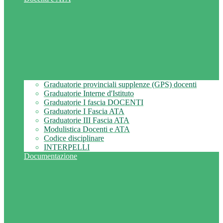
Graduatorie provinciali supplenze (GPS) docenti
Graduatorie Interne d'Istituto
Graduatorie I fascia DOCENTI
Graduatorie I Fascia ATA
Graduatorie III Fascia ATA
Modulistica Docenti e ATA
Codice disciplinare
INTERPELLI
Documentazione