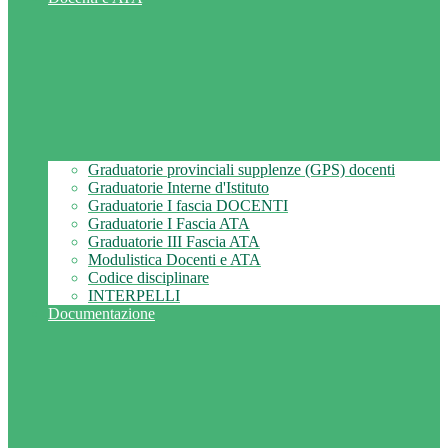
Graduatorie provinciali supplenze (GPS) docenti
Graduatorie Interne d'Istituto
Graduatorie I fascia DOCENTI
Graduatorie I Fascia ATA
Graduatorie III Fascia ATA
Modulistica Docenti e ATA
Codice disciplinare
INTERPELLI
Documentazione