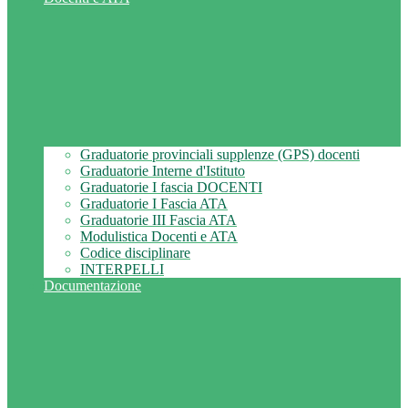
Graduatorie provinciali supplenze (GPS) docenti
Graduatorie Interne d'Istituto
Graduatorie I fascia DOCENTI
Graduatorie I Fascia ATA
Graduatorie III Fascia ATA
Modulistica Docenti e ATA
Codice disciplinare
INTERPELLI
Documentazione