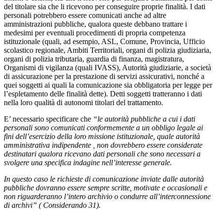
del titolare sia che li ricevono per conseguire proprie finalità. I dati
personali potrebbero essere comunicati anche ad altre
amministrazioni pubbliche, qualora queste debbano trattare i
medesimi per eventuali procedimenti di propria competenza
istituzionale (quali, ad esempio, ASL, Comune, Provincia, Ufficio
scolastico regionale, Ambiti Territoriali, organi di polizia giudiziaria,
organi di polizia tributaria, guardia di finanza, magistratura,
Organismi di vigilanza (quali IVASS), Autorità giudiziarie, a società
di assicurazione per la prestazione di servizi assicurativi, nonché a
quei soggetti ai quali la comunicazione sia obbligatoria per legge per
l’espletamento delle finalità dette). Detti soggetti tratteranno i dati
nella loro qualità di autonomi titolari del trattamento
.
E’ necessario specificare che
“le autorità pubbliche a cui i dati
personali sono comunicati conformemente a un obbligo legale ai
fini dell’esercizio della loro missione istituzionale, quale autorità
amministrativa indipendente , non dovrebbero essere considerate
destinatari qualora ricevano dati personali che sono necessari a
svolgere una specifica indagine nell’interesse generale.
In questo caso le richieste di comunicazione inviate dalle autorità
pubbliche dovranno essere sempre scritte, motivate e occasionali e
non riguarderanno l’intero archivio o condurre all’interconnessione
di archivi” ( Considerando 31).