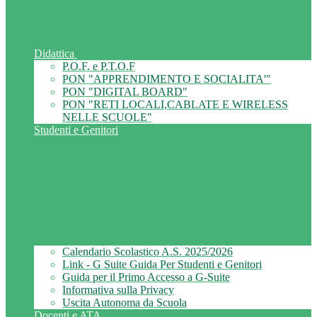
Didattica
P.O.F. e P.T.O.F
PON "APPRENDIMENTO E SOCIALITA'"
PON "DIGITAL BOARD"
PON "RETI LOCALI,CABLATE E WIRELESS
NELLE SCUOLE"
Studenti e Genitori
Calendario Scolastico A.S. 2025/2026
Link - G Suite Guida Per Studenti e Genitori
Guida per il Primo Accesso a G-Suite
Informativa sulla Privacy
Uscita Autonoma da Scuola
Docenti e ATA