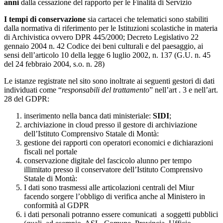
anni
dalla cessazione del rapporto per le Finalità di Servizio
I tempi di conservazione
sia cartacei che telematici sono stabiliti
dalla normativa di riferimento per le Istituzioni scolastiche in materia
di Archivistica ovvero DPR 445/2000; Decreto Legislativo 22
gennaio 2004 n. 42 Codice dei beni culturali e del paesaggio, ai
sensi dell’articolo 10 della legge 6 luglio 2002, n. 137 (G.U. n. 45
del 24 febbraio 2004, s.o. n. 28)
Le istanze registrate nel sito sono inoltrate ai seguenti gestori di dati
individuati come “
responsabili del trattamento
” nell’art . 3 e nell’art.
28 del GDPR:
inserimento nella banca dati ministeriale:
SIDI
;
archiviazione in cloud presso il gestore di archiviazione
dell’Istituto Comprensivo Statale di Montà:
gestione dei rapporti con operatori economici e dichiarazioni
fiscali nel portale
conservazione digitale del fascicolo alunno per tempo
illimitato presso il conservatore dell’Istituto Comprensivo
Statale di Montà:
I dati sono trasmessi alle articolazioni centrali del Miur
facendo sorgere l’obbligo di verifica anche al Ministero in
conformità al GDPR
i dati personali potranno essere comunicati a soggetti pubblici