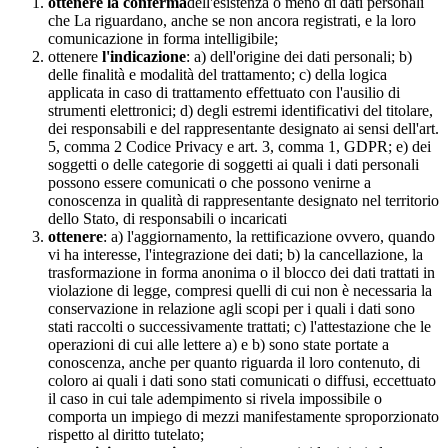
ottenere la conferma
dell'esistenza o meno di dati personali
che La riguardano, anche se non ancora registrati, e la loro
comunicazione in forma intelligibile;
ottenere
l'indicazione
: a) dell'origine dei dati personali; b)
delle finalità e modalità del trattamento; c) della logica
applicata in caso di trattamento effettuato con l'ausilio di
strumenti elettronici; d) degli estremi identificativi del titolare,
dei responsabili e del rappresentante designato ai sensi dell'art.
5, comma 2 Codice Privacy e art. 3, comma 1, GDPR; e) dei
soggetti o delle categorie di soggetti ai quali i dati personali
possono essere comunicati o che possono venirne a
conoscenza in qualità di rappresentante designato nel territorio
dello Stato, di responsabili o incaricati
ottenere
: a) l'aggiornamento, la rettificazione ovvero, quando
vi ha interesse, l'integrazione dei dati; b) la cancellazione, la
trasformazione in forma anonima o il blocco dei dati trattati in
violazione di legge, compresi quelli di cui non è necessaria la
conservazione in relazione agli scopi per i quali i dati sono
stati raccolti o successivamente trattati; c) l'attestazione che le
operazioni di cui alle lettere a) e b) sono state portate a
conoscenza, anche per quanto riguarda il loro contenuto, di
coloro ai quali i dati sono stati comunicati o diffusi, eccettuato
il caso in cui tale adempimento si rivela impossibile o
comporta un impiego di mezzi manifestamente sproporzionato
rispetto al diritto tutelato;