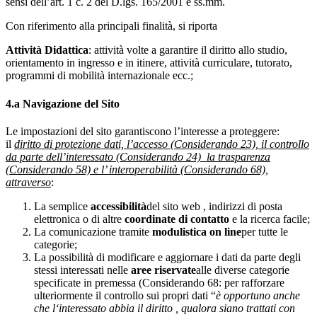
sensi dell’art. 1 c. 2 del D.lgs. 165/2001 e ss.mm.
Con riferimento alla principali finalità, si riporta
Attività Didattica
: attività volte a garantire il diritto allo studio,
orientamento in ingresso e in itinere, attività curriculare, tutorato,
programmi di mobilità internazionale ecc.;
4.a Navigazione del Sito
Le impostazioni del sito garantiscono l’interesse a proteggere:
il
diritto di protezione dati, l’accesso (Considerando 23), il controllo
da parte dell’interessato (Considerando 24) la trasparenza
(Considerando 58) e l’ interoperabilità (Considerando 68),
attraverso
:
La semplice
accessibilità
del sito web , indirizzi di posta
elettronica o di altre
coordinate di contatto
e la ricerca facile;
La comunicazione tramite
modulistica on line
per tutte le
categorie;
La possibilità di modificare e aggiornare i dati da parte degli
stessi interessati nelle
aree riservate
alle diverse categorie
specificate in premessa (Considerando 68: per rafforzare
ulteriormente il controllo sui propri dati “
è opportuno anche
che l‘interessato abbia il diritto , qualora siano trattati con