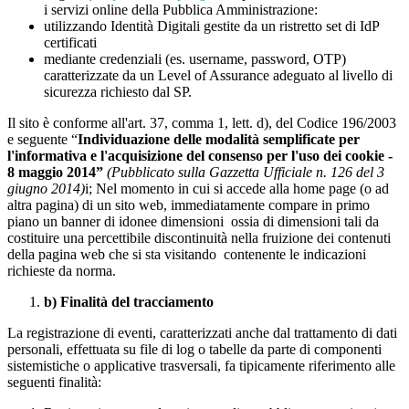
i servizi online della Pubblica Amministrazione:
utilizzando Identità Digitali gestite da un ristretto set di IdP
certificati
mediante credenziali (es. username, password, OTP)
caratterizzate da un Level of Assurance adeguato al livello di
sicurezza richiesto dal SP.
Il sito è conforme all'art. 37, comma 1, lett. d), del Codice 196/2003
e seguente “
Individuazione delle modalità semplificate per
l'informativa e l'acquisizione del consenso per l'uso dei cookie -
8 maggio 2014”
(Pubblicato sulla Gazzetta Ufficiale n. 126 del 3
giugno 2014)
i; Nel momento in cui si accede alla home page (o ad
altra pagina) di un sito web, immediatamente compare in primo
piano un banner di idonee dimensioni ossia di dimensioni tali da
costituire una percettibile discontinuità nella fruizione dei contenuti
della pagina web che si sta visitando contenente le indicazioni
richieste da norma.
b) Finalità del tracciamento
La registrazione di eventi, caratterizzati anche dal trattamento di dati
personali, effettuata su file di log o tabelle da parte di componenti
sistemistiche o applicative trasversali, fa tipicamente riferimento alle
seguenti finalità: