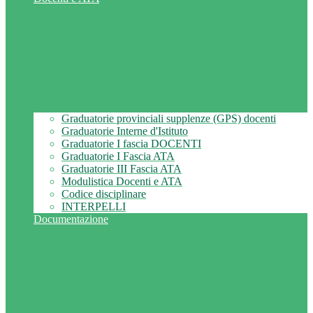
Graduatorie provinciali supplenze (GPS) docenti
Graduatorie Interne d'Istituto
Graduatorie I fascia DOCENTI
Graduatorie I Fascia ATA
Graduatorie III Fascia ATA
Modulistica Docenti e ATA
Codice disciplinare
INTERPELLI
Documentazione