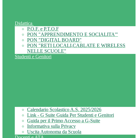
Didattica
P.O.F. e P.T.O.F
PON "APPRENDIMENTO E SOCIALITA'"
PON "DIGITAL BOARD"
PON "RETI LOCALI,CABLATE E WIRELESS
NELLE SCUOLE"
Studenti e Genitori
Calendario Scolastico A.S. 2025/2026
Link - G Suite Guida Per Studenti e Genitori
Guida per il Primo Accesso a G-Suite
Informativa sulla Privacy
Uscita Autonoma da Scuola
Docenti e ATA