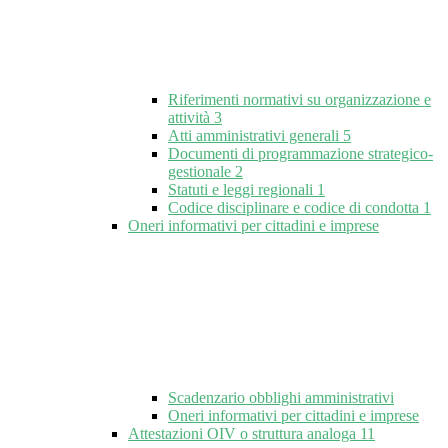
Riferimenti normativi su organizzazione e
attività
3
Atti amministrativi generali
5
Documenti di programmazione strategico-
gestionale
2
Statuti e leggi regionali
1
Codice disciplinare e codice di condotta
1
Oneri informativi per cittadini e imprese
Scadenzario obblighi amministrativi
Oneri informativi per cittadini e imprese
Attestazioni OIV o struttura analoga
11