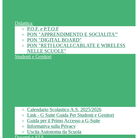
Didattica
P.O.F. e P.T.O.F
PON "APPRENDIMENTO E SOCIALITA'"
PON "DIGITAL BOARD"
PON "RETI LOCALI,CABLATE E WIRELESS
NELLE SCUOLE"
Studenti e Genitori
Calendario Scolastico A.S. 2025/2026
Link - G Suite Guida Per Studenti e Genitori
Guida per il Primo Accesso a G-Suite
Informativa sulla Privacy
Uscita Autonoma da Scuola
Docenti e ATA