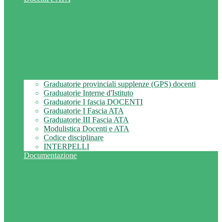
Graduatorie provinciali supplenze (GPS) docenti
Graduatorie Interne d'Istituto
Graduatorie I fascia DOCENTI
Graduatorie I Fascia ATA
Graduatorie III Fascia ATA
Modulistica Docenti e ATA
Codice disciplinare
INTERPELLI
Documentazione