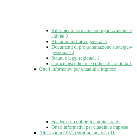
Riferimenti normativi su organizzazione e
attività
3
Atti amministrativi generali
5
Documenti di programmazione strategico-
gestionale
2
Statuti e leggi regionali
1
Codice disciplinare e codice di condotta
1
Oneri informativi per cittadini e imprese
Scadenzario obblighi amministrativi
Oneri informativi per cittadini e imprese
Attestazioni OIV o struttura analoga
11