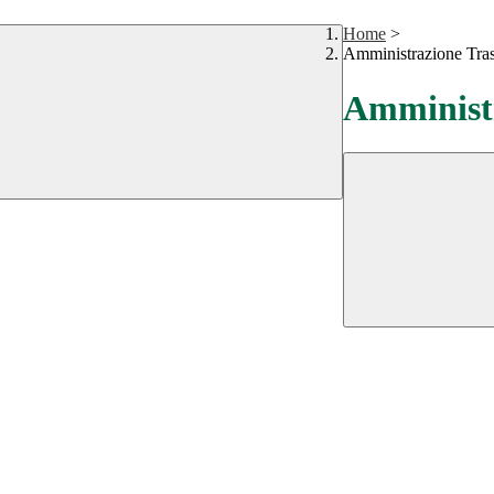
Home
>
Amministrazione Tra
Amministr