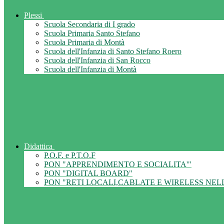
Plessi
Scuola Secondaria di I grado
Scuola Primaria Santo Stefano
Scuola Primaria di Montà
Scuola dell'Infanzia di Santo Stefano Roero
Scuola dell'Infanzia di San Rocco
Scuola dell'Infanzia di Montà
Didattica
P.O.F. e P.T.O.F
PON "APPRENDIMENTO E SOCIALITA'"
PON "DIGITAL BOARD"
PON "RETI LOCALI,CABLATE E WIRELESS NEL