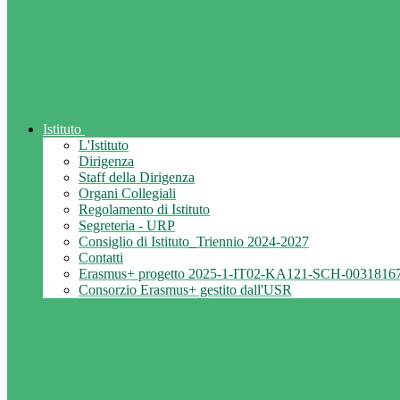
Istituto
L'Istituto
Dirigenza
Staff della Dirigenza
Organi Collegiali
Regolamento di Istituto
Segreteria - URP
Consiglio di Istituto_Triennio 2024-2027
Contatti
Erasmus+ progetto 2025-1-IT02-KA121-SCH-0031816
Consorzio Erasmus+ gestito dall'USR