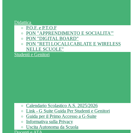
Didattica
P.O.F. e P.T.O.F
PON "APPRENDIMENTO E SOCIALITA'"
PON "DIGITAL BOARD"
PON "RETI LOCALI,CABLATE E WIRELESS
NELLE SCUOLE"
Studenti e Genitori
Calendario Scolastico A.S. 2025/2026
Link - G Suite Guida Per Studenti e Genitori
Guida per il Primo Accesso a G-Suite
Informativa sulla Privacy
Uscita Autonoma da Scuola
Docenti e ATA