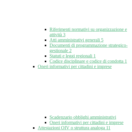
Riferimenti normativi su organizzazione e
attività
3
Atti amministrativi generali
5
Documenti di programmazione strategico-
gestionale
2
Statuti e leggi regionali
1
Codice disciplinare e codice di condotta
1
Oneri informativi per cittadini e imprese
Scadenzario obblighi amministrativi
Oneri informativi per cittadini e imprese
Attestazioni OIV o struttura analoga
11