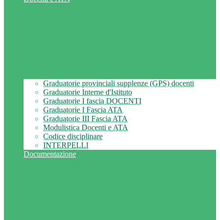
Graduatorie provinciali supplenze (GPS) docenti
Graduatorie Interne d'Istituto
Graduatorie I fascia DOCENTI
Graduatorie I Fascia ATA
Graduatorie III Fascia ATA
Modulistica Docenti e ATA
Codice disciplinare
INTERPELLI
Documentazione