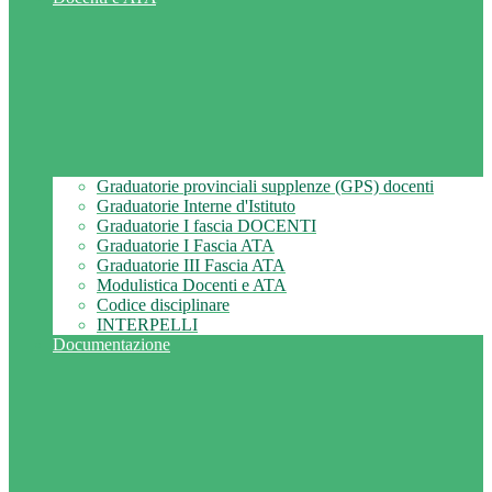
Graduatorie provinciali supplenze (GPS) docenti
Graduatorie Interne d'Istituto
Graduatorie I fascia DOCENTI
Graduatorie I Fascia ATA
Graduatorie III Fascia ATA
Modulistica Docenti e ATA
Codice disciplinare
INTERPELLI
Documentazione