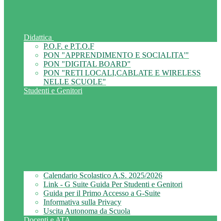
Didattica
P.O.F. e P.T.O.F
PON "APPRENDIMENTO E SOCIALITA'"
PON "DIGITAL BOARD"
PON "RETI LOCALI,CABLATE E WIRELESS
NELLE SCUOLE"
Studenti e Genitori
Calendario Scolastico A.S. 2025/2026
Link - G Suite Guida Per Studenti e Genitori
Guida per il Primo Accesso a G-Suite
Informativa sulla Privacy
Uscita Autonoma da Scuola
Docenti e ATA