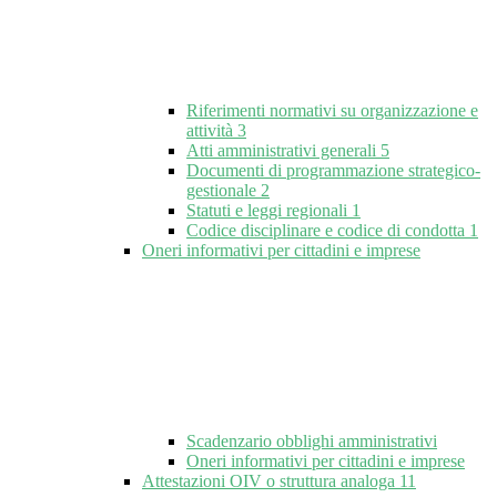
Riferimenti normativi su organizzazione e
attività
3
Atti amministrativi generali
5
Documenti di programmazione strategico-
gestionale
2
Statuti e leggi regionali
1
Codice disciplinare e codice di condotta
1
Oneri informativi per cittadini e imprese
Scadenzario obblighi amministrativi
Oneri informativi per cittadini e imprese
Attestazioni OIV o struttura analoga
11