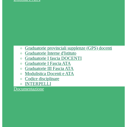
Graduatorie provinciali supplenze (GPS) docenti
Graduatorie Interne d'Istituto
Graduatorie I fascia DOCENTI
Graduatorie I Fascia ATA
Graduatorie III Fascia ATA
Modulistica Docenti e ATA
Codice disciplinare
INTERPELLI
Documentazione