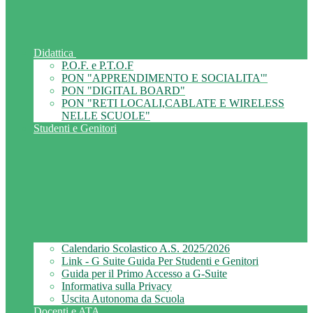
Didattica
P.O.F. e P.T.O.F
PON "APPRENDIMENTO E SOCIALITA'"
PON "DIGITAL BOARD"
PON "RETI LOCALI,CABLATE E WIRELESS
NELLE SCUOLE"
Studenti e Genitori
Calendario Scolastico A.S. 2025/2026
Link - G Suite Guida Per Studenti e Genitori
Guida per il Primo Accesso a G-Suite
Informativa sulla Privacy
Uscita Autonoma da Scuola
Docenti e ATA