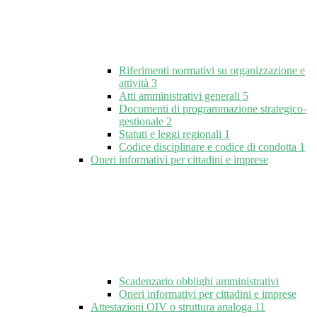
Riferimenti normativi su organizzazione e
attività
3
Atti amministrativi generali
5
Documenti di programmazione strategico-
gestionale
2
Statuti e leggi regionali
1
Codice disciplinare e codice di condotta
1
Oneri informativi per cittadini e imprese
Scadenzario obblighi amministrativi
Oneri informativi per cittadini e imprese
Attestazioni OIV o struttura analoga
11