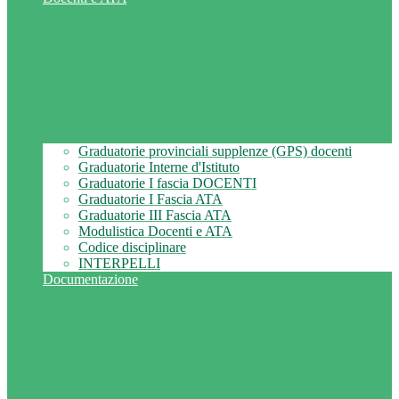
Graduatorie provinciali supplenze (GPS) docenti
Graduatorie Interne d'Istituto
Graduatorie I fascia DOCENTI
Graduatorie I Fascia ATA
Graduatorie III Fascia ATA
Modulistica Docenti e ATA
Codice disciplinare
INTERPELLI
Documentazione