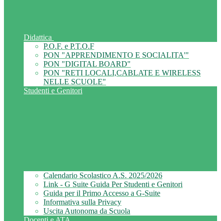
Didattica
P.O.F. e P.T.O.F
PON "APPRENDIMENTO E SOCIALITA'"
PON "DIGITAL BOARD"
PON "RETI LOCALI,CABLATE E WIRELESS
NELLE SCUOLE"
Studenti e Genitori
Calendario Scolastico A.S. 2025/2026
Link - G Suite Guida Per Studenti e Genitori
Guida per il Primo Accesso a G-Suite
Informativa sulla Privacy
Uscita Autonoma da Scuola
Docenti e ATA