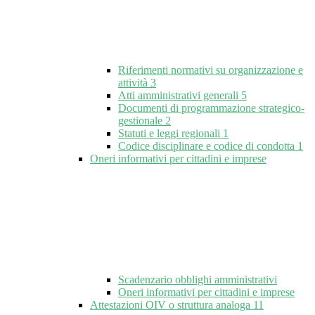
Riferimenti normativi su organizzazione e
attività
3
Atti amministrativi generali
5
Documenti di programmazione strategico-
gestionale
2
Statuti e leggi regionali
1
Codice disciplinare e codice di condotta
1
Oneri informativi per cittadini e imprese
Scadenzario obblighi amministrativi
Oneri informativi per cittadini e imprese
Attestazioni OIV o struttura analoga
11