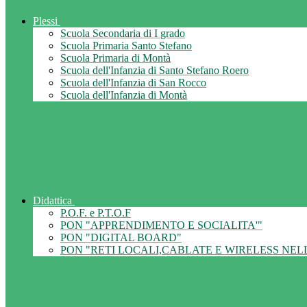
Plessi
Scuola Secondaria di I grado
Scuola Primaria Santo Stefano
Scuola Primaria di Montà
Scuola dell'Infanzia di Santo Stefano Roero
Scuola dell'Infanzia di San Rocco
Scuola dell'Infanzia di Montà
Didattica
P.O.F. e P.T.O.F
PON "APPRENDIMENTO E SOCIALITA'"
PON "DIGITAL BOARD"
PON "RETI LOCALI,CABLATE E WIRELESS NEL