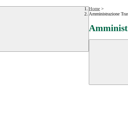
Home
>
Amministrazione Tra
Amministr