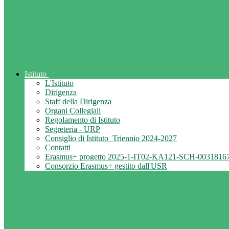
Istituto
L'Istituto
Dirigenza
Staff della Dirigenza
Organi Collegiali
Regolamento di Istituto
Segreteria - URP
Consiglio di Istituto_Triennio 2024-2027
Contatti
Erasmus+ progetto 2025-1-IT02-KA121-SCH-0031816
Consorzio Erasmus+ gestito dall'USR