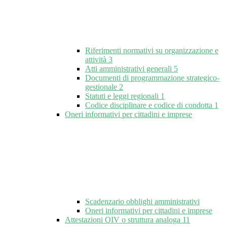
Riferimenti normativi su organizzazione e
attività
3
Atti amministrativi generali
5
Documenti di programmazione strategico-
gestionale
2
Statuti e leggi regionali
1
Codice disciplinare e codice di condotta
1
Oneri informativi per cittadini e imprese
Scadenzario obblighi amministrativi
Oneri informativi per cittadini e imprese
Attestazioni OIV o struttura analoga
11