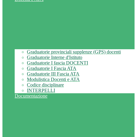
Graduatorie provinciali supplenze (GPS) docenti
Graduatorie Interne d'Istituto
Graduatorie I fascia DOCENTI
Graduatorie I Fascia ATA
Graduatorie III Fascia ATA
Modulistica Docenti e ATA
Codice disciplinare
INTERPELLI
Documentazione