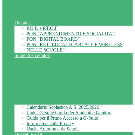
Didattica
P.O.F. e P.T.O.F
PON "APPRENDIMENTO E SOCIALITA'"
PON "DIGITAL BOARD"
PON "RETI LOCALI,CABLATE E WIRELESS
NELLE SCUOLE"
Studenti e Genitori
Calendario Scolastico A.S. 2025/2026
Link - G Suite Guida Per Studenti e Genitori
Guida per il Primo Accesso a G-Suite
Informativa sulla Privacy
Uscita Autonoma da Scuola
Docenti e ATA