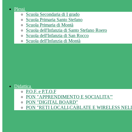
Plessi
Scuola Secondaria di I grado
Scuola Primaria Santo Stefano
Scuola Primaria di Montà
Scuola dell'Infanzia di Santo Stefano Roero
Scuola dell'Infanzia di San Rocco
Scuola dell'Infanzia di Montà
Didattica
P.O.F. e P.T.O.F
PON "APPRENDIMENTO E SOCIALITA'"
PON "DIGITAL BOARD"
PON "RETI LOCALI,CABLATE E WIRELESS NEL