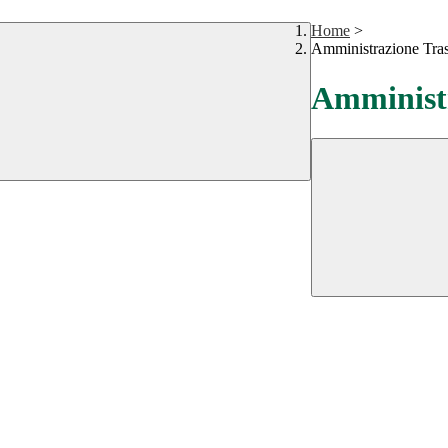
Home
>
Amministrazione Tra
Amministr