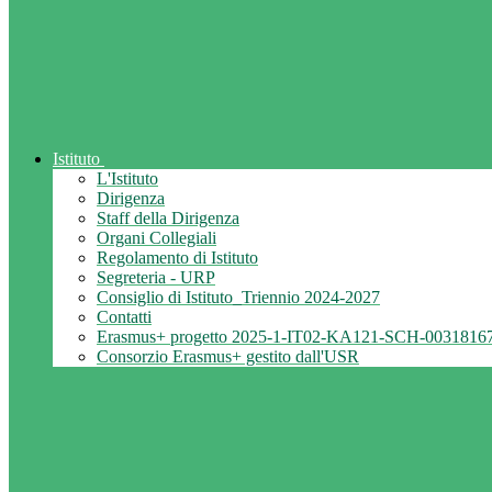
Istituto
L'Istituto
Dirigenza
Staff della Dirigenza
Organi Collegiali
Regolamento di Istituto
Segreteria - URP
Consiglio di Istituto_Triennio 2024-2027
Contatti
Erasmus+ progetto 2025-1-IT02-KA121-SCH-0031816
Consorzio Erasmus+ gestito dall'USR