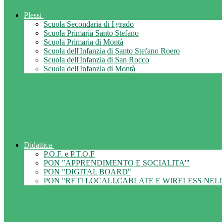
Plessi
Scuola Secondaria di I grado
Scuola Primaria Santo Stefano
Scuola Primaria di Montà
Scuola dell'Infanzia di Santo Stefano Roero
Scuola dell'Infanzia di San Rocco
Scuola dell'Infanzia di Montà
Didattica
P.O.F. e P.T.O.F
PON "APPRENDIMENTO E SOCIALITA'"
PON "DIGITAL BOARD"
PON "RETI LOCALI,CABLATE E WIRELESS NEL