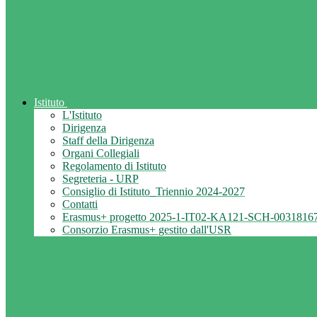
Istituto
L'Istituto
Dirigenza
Staff della Dirigenza
Organi Collegiali
Regolamento di Istituto
Segreteria - URP
Consiglio di Istituto_Triennio 2024-2027
Contatti
Erasmus+ progetto 2025-1-IT02-KA121-SCH-0031816
Consorzio Erasmus+ gestito dall'USR