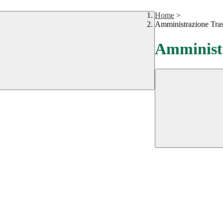
Home
>
Amministrazione Tra
Amministr