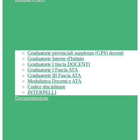
Graduatorie provinciali supplenze (GPS) docenti
Graduatorie Interne d'Istituto
Graduatorie I fascia DOCENTI
Graduatorie I Fascia ATA
Graduatorie III Fascia ATA
Modulistica Docenti e ATA
Codice disciplinare
INTERPELLI
Documentazione