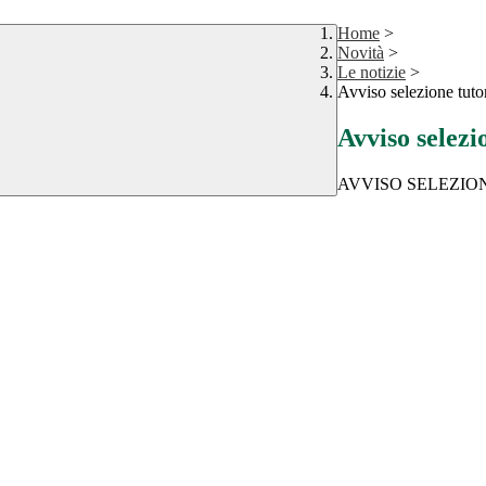
Home
>
Novità
>
Le notizie
>
Avviso selezione tut
Avviso selez
AVVISO SELEZIO