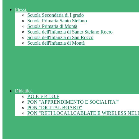
Plessi
Scuola Secondaria di I grado
Scuola Primaria Santo Stefano
Scuola Primaria di Montà
Scuola dell'Infanzia di Santo Stefano Roero
Scuola dell'Infanzia di San Rocco
Scuola dell'Infanzia di Montà
Didattica
P.O.F. e P.T.O.F
PON "APPRENDIMENTO E SOCIALITA'"
PON "DIGITAL BOARD"
PON "RETI LOCALI,CABLATE E WIRELESS NEL