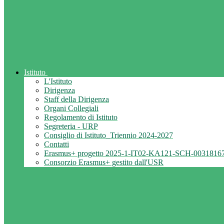
Istituto
L'Istituto
Dirigenza
Staff della Dirigenza
Organi Collegiali
Regolamento di Istituto
Segreteria - URP
Consiglio di Istituto_Triennio 2024-2027
Contatti
Erasmus+ progetto 2025-1-IT02-KA121-SCH-0031816
Consorzio Erasmus+ gestito dall'USR