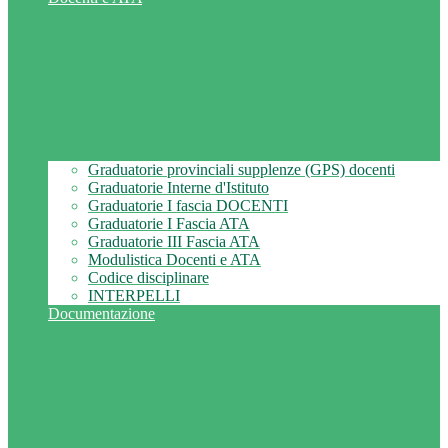
Graduatorie provinciali supplenze (GPS) docenti
Graduatorie Interne d'Istituto
Graduatorie I fascia DOCENTI
Graduatorie I Fascia ATA
Graduatorie III Fascia ATA
Modulistica Docenti e ATA
Codice disciplinare
INTERPELLI
Documentazione