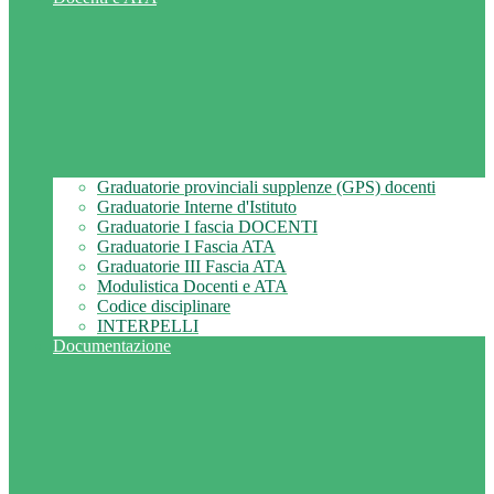
Graduatorie provinciali supplenze (GPS) docenti
Graduatorie Interne d'Istituto
Graduatorie I fascia DOCENTI
Graduatorie I Fascia ATA
Graduatorie III Fascia ATA
Modulistica Docenti e ATA
Codice disciplinare
INTERPELLI
Documentazione