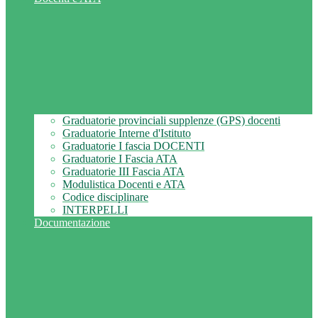
Graduatorie provinciali supplenze (GPS) docenti
Graduatorie Interne d'Istituto
Graduatorie I fascia DOCENTI
Graduatorie I Fascia ATA
Graduatorie III Fascia ATA
Modulistica Docenti e ATA
Codice disciplinare
INTERPELLI
Documentazione