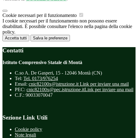
Cookie necessari per il funzionamento
I cookie necessari per il funzionamento non possono essere
disabilitati. È possibile consultare l'elenco nella pagina della cookie
policy.
Accetta tutti
Salva le preferenze
Contatti
Istituto Comprensivo Statale di Montà
C.so A. De Gasperi, 15 - 12046 Montà (CN)
Tel:
Tel. 0173/976254
Email:
cnic82100x@istruzione.it
Link per inviare una mail
PEC:
cnic82100x@pec.istruzione.it
Link per inviare una mail
C.F.: 90033070047
Sezione Link Utili
Cookie policy
Note legali