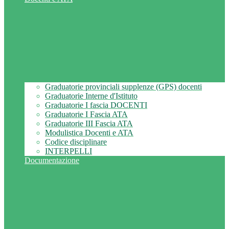
Graduatorie provinciali supplenze (GPS) docenti
Graduatorie Interne d'Istituto
Graduatorie I fascia DOCENTI
Graduatorie I Fascia ATA
Graduatorie III Fascia ATA
Modulistica Docenti e ATA
Codice disciplinare
INTERPELLI
Documentazione