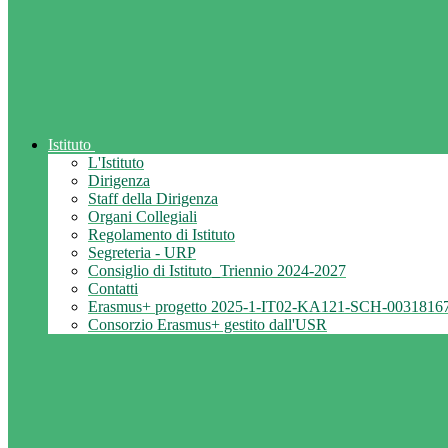
Istituto
L'Istituto
Dirigenza
Staff della Dirigenza
Organi Collegiali
Regolamento di Istituto
Segreteria - URP
Consiglio di Istituto_Triennio 2024-2027
Contatti
Erasmus+ progetto 2025-1-IT02-KA121-SCH-0031816
Consorzio Erasmus+ gestito dall'USR