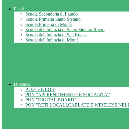
Plessi
Scuola Secondaria di I grado
Scuola Primaria Santo Stefano
Scuola Primaria di Montà
Scuola dell'Infanzia di Santo Stefano Roero
Scuola dell'Infanzia di San Rocco
Scuola dell'Infanzia di Montà
Didattica
P.O.F. e P.T.O.F
PON "APPRENDIMENTO E SOCIALITA'"
PON "DIGITAL BOARD"
PON "RETI LOCALI,CABLATE E WIRELESS NEL