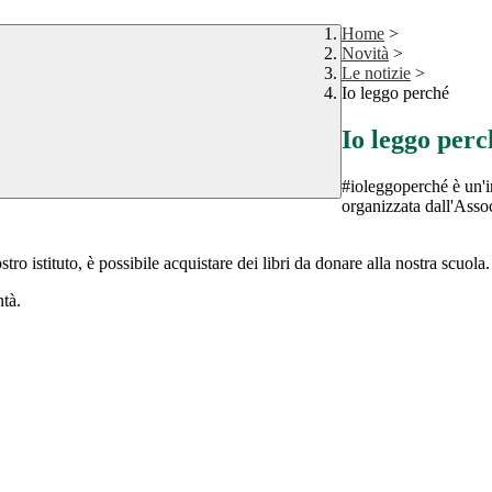
Home
>
Novità
>
Le notizie
>
Io leggo perché
Io leggo perc
#ioleggoperché è un'i
organizzata dall'Assoc
ro istituto, è possibile acquistare dei libri da donare alla nostra scuola.
ntà.