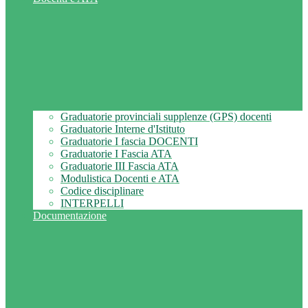
Graduatorie provinciali supplenze (GPS) docenti
Graduatorie Interne d'Istituto
Graduatorie I fascia DOCENTI
Graduatorie I Fascia ATA
Graduatorie III Fascia ATA
Modulistica Docenti e ATA
Codice disciplinare
INTERPELLI
Documentazione