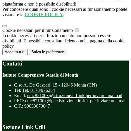
piattaforma e non è possibile disabilitarli.
Per conoscere quali sono i cookie necessari al funzionamento potete
visionare la
COOKIE POLICY
.
Cookie necessari per il funzionamento
I cookie necessari per il funzionamento non possono essere
disabilitati. È possibile consultare l'elenco nella pagina della cookie
policy.
Accetta tutti
Salva le preferenze
Contatti
Istituto Comprensivo Statale di Montà
C.so A. De Gasperi, 15 - 12046 Montà (CN)
Tel:
Tel. 0173/976254
Email:
cnic82100x@istruzione.it
Link per inviare una mail
PEC:
cnic82100x@pec.istruzione.it
Link per inviare una mail
C.F.: 90033070047
Sezione Link Utili