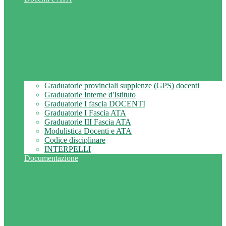
Graduatorie provinciali supplenze (GPS) docenti
Graduatorie Interne d'Istituto
Graduatorie I fascia DOCENTI
Graduatorie I Fascia ATA
Graduatorie III Fascia ATA
Modulistica Docenti e ATA
Codice disciplinare
INTERPELLI
Documentazione