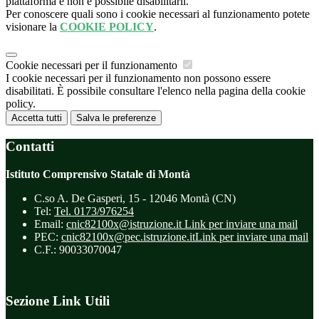
piattaforma e non è possibile disabilitarli.
Per conoscere quali sono i cookie necessari al funzionamento potete
visionare la
COOKIE POLICY
.
Cookie necessari per il funzionamento
I cookie necessari per il funzionamento non possono essere
disabilitati. È possibile consultare l'elenco nella pagina della cookie
policy.
Accetta tutti
Salva le preferenze
Contatti
Istituto Comprensivo Statale di Montà
C.so A. De Gasperi, 15 - 12046 Montà (CN)
Tel:
Tel. 0173/976254
Email:
cnic82100x@istruzione.it
Link per inviare una mail
PEC:
cnic82100x@pec.istruzione.it
Link per inviare una mail
C.F.: 90033070047
Sezione Link Utili