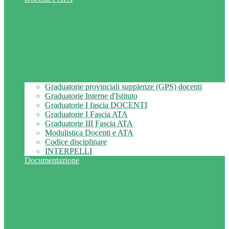
Graduatorie provinciali supplenze (GPS) docenti
Graduatorie Interne d'Istituto
Graduatorie I fascia DOCENTI
Graduatorie I Fascia ATA
Graduatorie III Fascia ATA
Modulistica Docenti e ATA
Codice disciplinare
INTERPELLI
Documentazione