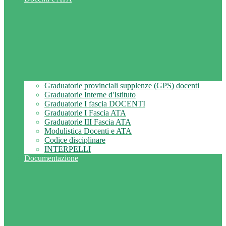
Graduatorie provinciali supplenze (GPS) docenti
Graduatorie Interne d'Istituto
Graduatorie I fascia DOCENTI
Graduatorie I Fascia ATA
Graduatorie III Fascia ATA
Modulistica Docenti e ATA
Codice disciplinare
INTERPELLI
Documentazione