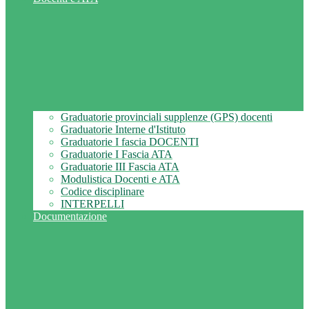
Graduatorie provinciali supplenze (GPS) docenti
Graduatorie Interne d'Istituto
Graduatorie I fascia DOCENTI
Graduatorie I Fascia ATA
Graduatorie III Fascia ATA
Modulistica Docenti e ATA
Codice disciplinare
INTERPELLI
Documentazione