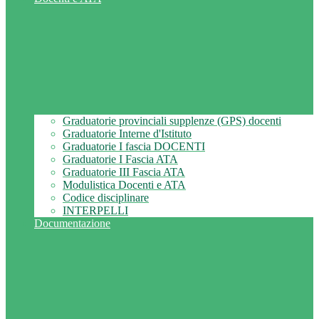
Graduatorie provinciali supplenze (GPS) docenti
Graduatorie Interne d'Istituto
Graduatorie I fascia DOCENTI
Graduatorie I Fascia ATA
Graduatorie III Fascia ATA
Modulistica Docenti e ATA
Codice disciplinare
INTERPELLI
Documentazione