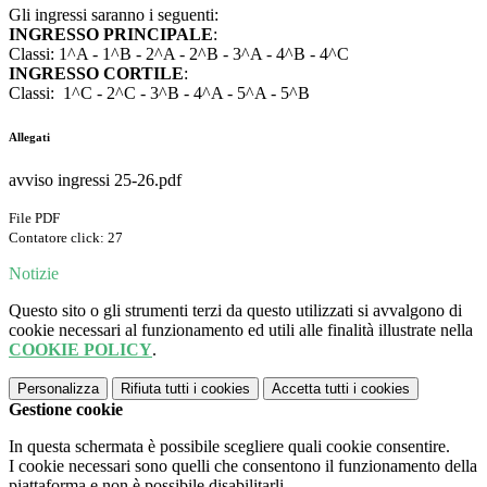
Gli ingressi saranno i seguenti:
INGRESSO PRINCIPALE
:
Classi: 1^A - 1^B - 2^A - 2^B - 3^A - 4^B - 4^C
INGRESSO CORTILE
:
Classi: 1^C - 2^C - 3^B - 4^A - 5^A - 5^B
Allegati
avviso ingressi 25-26.pdf
File PDF
Contatore click: 27
Notizie
Questo sito o gli strumenti terzi da questo utilizzati si avvalgono di
cookie necessari al funzionamento ed utili alle finalità illustrate nella
COOKIE POLICY
.
Personalizza
Rifiuta tutti
i cookies
Accetta tutti
i cookies
Gestione cookie
In questa schermata è possibile scegliere quali cookie consentire.
I cookie necessari sono quelli che consentono il funzionamento della
piattaforma e non è possibile disabilitarli.