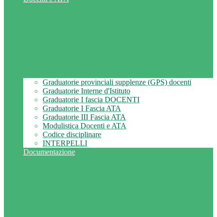
Graduatorie provinciali supplenze (GPS) docenti
Graduatorie Interne d'Istituto
Graduatorie I fascia DOCENTI
Graduatorie I Fascia ATA
Graduatorie III Fascia ATA
Modulistica Docenti e ATA
Codice disciplinare
INTERPELLI
Documentazione