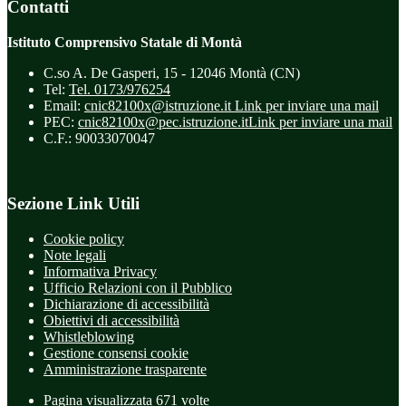
Contatti
Istituto Comprensivo Statale di Montà
C.so A. De Gasperi, 15 - 12046 Montà (CN)
Tel:
Tel. 0173/976254
Email:
cnic82100x@istruzione.it
Link per inviare una mail
PEC:
cnic82100x@pec.istruzione.it
Link per inviare una mail
C.F.: 90033070047
Sezione Link Utili
Cookie policy
Note legali
Informativa Privacy
Ufficio Relazioni con il Pubblico
Dichiarazione di accessibilità
Obiettivi di accessibilità
Whistleblowing
Gestione consensi cookie
Amministrazione trasparente
Pagina visualizzata
671
volte