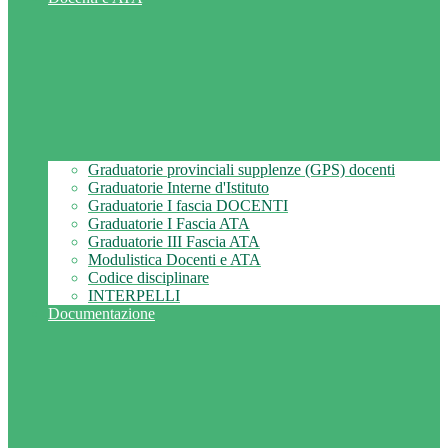
Graduatorie provinciali supplenze (GPS) docenti
Graduatorie Interne d'Istituto
Graduatorie I fascia DOCENTI
Graduatorie I Fascia ATA
Graduatorie III Fascia ATA
Modulistica Docenti e ATA
Codice disciplinare
INTERPELLI
Documentazione