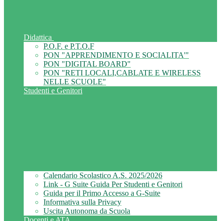
Didattica
P.O.F. e P.T.O.F
PON "APPRENDIMENTO E SOCIALITA'"
PON "DIGITAL BOARD"
PON "RETI LOCALI,CABLATE E WIRELESS
NELLE SCUOLE"
Studenti e Genitori
Calendario Scolastico A.S. 2025/2026
Link - G Suite Guida Per Studenti e Genitori
Guida per il Primo Accesso a G-Suite
Informativa sulla Privacy
Uscita Autonoma da Scuola
Docenti e ATA