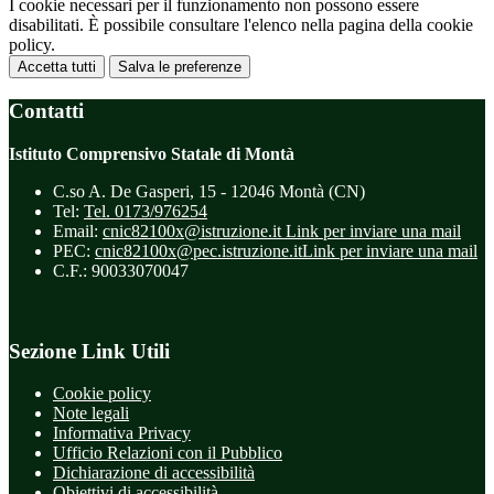
I cookie necessari per il funzionamento non possono essere
disabilitati. È possibile consultare l'elenco nella pagina della cookie
policy.
Accetta tutti
Salva le preferenze
Contatti
Istituto Comprensivo Statale di Montà
C.so A. De Gasperi, 15 - 12046 Montà (CN)
Tel:
Tel. 0173/976254
Email:
cnic82100x@istruzione.it
Link per inviare una mail
PEC:
cnic82100x@pec.istruzione.it
Link per inviare una mail
C.F.: 90033070047
Sezione Link Utili
Cookie policy
Note legali
Informativa Privacy
Ufficio Relazioni con il Pubblico
Dichiarazione di accessibilità
Obiettivi di accessibilità