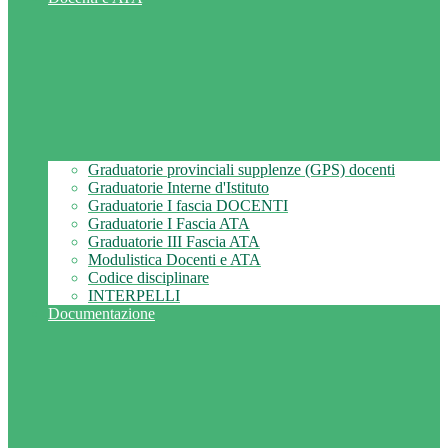
Graduatorie provinciali supplenze (GPS) docenti
Graduatorie Interne d'Istituto
Graduatorie I fascia DOCENTI
Graduatorie I Fascia ATA
Graduatorie III Fascia ATA
Modulistica Docenti e ATA
Codice disciplinare
INTERPELLI
Documentazione