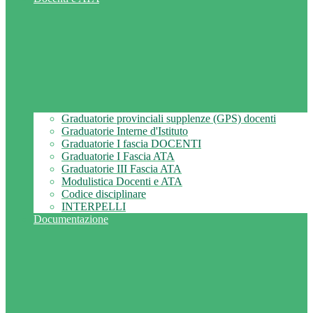
Graduatorie provinciali supplenze (GPS) docenti
Graduatorie Interne d'Istituto
Graduatorie I fascia DOCENTI
Graduatorie I Fascia ATA
Graduatorie III Fascia ATA
Modulistica Docenti e ATA
Codice disciplinare
INTERPELLI
Documentazione