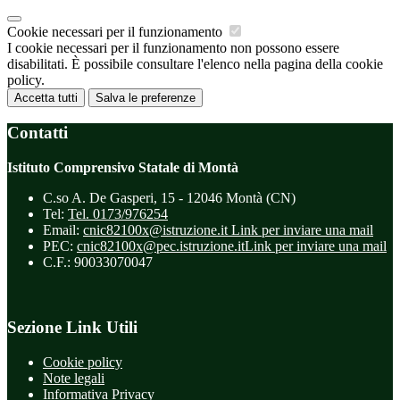
Cookie necessari per il funzionamento
I cookie necessari per il funzionamento non possono essere
disabilitati. È possibile consultare l'elenco nella pagina della cookie
policy.
Accetta tutti
Salva le preferenze
Contatti
Istituto Comprensivo Statale di Montà
C.so A. De Gasperi, 15 - 12046 Montà (CN)
Tel:
Tel. 0173/976254
Email:
cnic82100x@istruzione.it
Link per inviare una mail
PEC:
cnic82100x@pec.istruzione.it
Link per inviare una mail
C.F.: 90033070047
Sezione Link Utili
Cookie policy
Note legali
Informativa Privacy