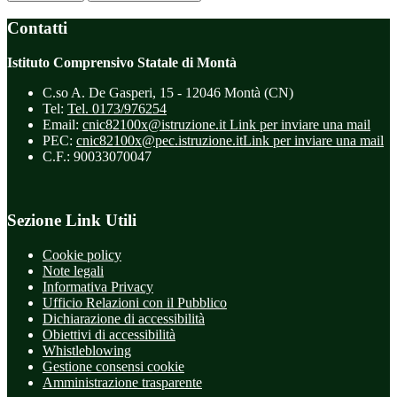
Contatti
Istituto Comprensivo Statale di Montà
C.so A. De Gasperi, 15 - 12046 Montà (CN)
Tel:
Tel. 0173/976254
Email:
cnic82100x@istruzione.it
Link per inviare una mail
PEC:
cnic82100x@pec.istruzione.it
Link per inviare una mail
C.F.: 90033070047
Sezione Link Utili
Cookie policy
Note legali
Informativa Privacy
Ufficio Relazioni con il Pubblico
Dichiarazione di accessibilità
Obiettivi di accessibilità
Whistleblowing
Gestione consensi cookie
Amministrazione trasparente