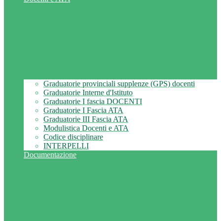
Graduatorie provinciali supplenze (GPS) docenti
Graduatorie Interne d'Istituto
Graduatorie I fascia DOCENTI
Graduatorie I Fascia ATA
Graduatorie III Fascia ATA
Modulistica Docenti e ATA
Codice disciplinare
INTERPELLI
Documentazione