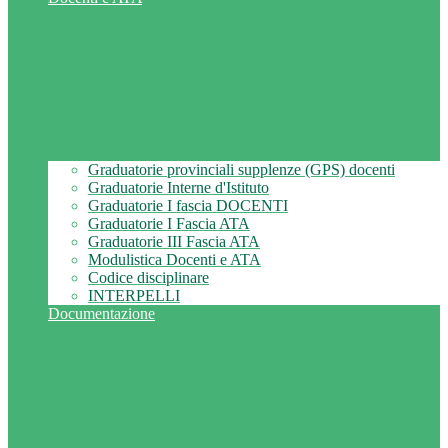
Graduatorie provinciali supplenze (GPS) docenti
Graduatorie Interne d'Istituto
Graduatorie I fascia DOCENTI
Graduatorie I Fascia ATA
Graduatorie III Fascia ATA
Modulistica Docenti e ATA
Codice disciplinare
INTERPELLI
Documentazione