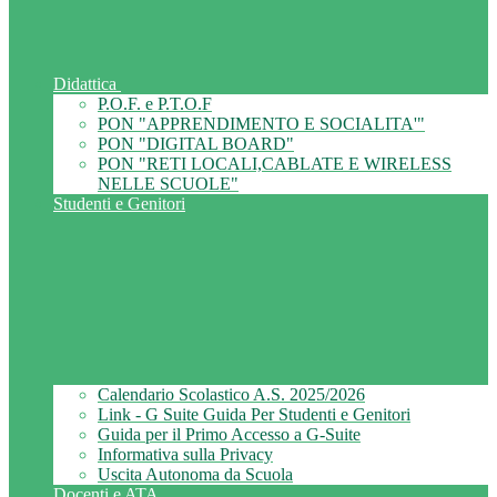
Didattica
P.O.F. e P.T.O.F
PON "APPRENDIMENTO E SOCIALITA'"
PON "DIGITAL BOARD"
PON "RETI LOCALI,CABLATE E WIRELESS
NELLE SCUOLE"
Studenti e Genitori
Calendario Scolastico A.S. 2025/2026
Link - G Suite Guida Per Studenti e Genitori
Guida per il Primo Accesso a G-Suite
Informativa sulla Privacy
Uscita Autonoma da Scuola
Docenti e ATA