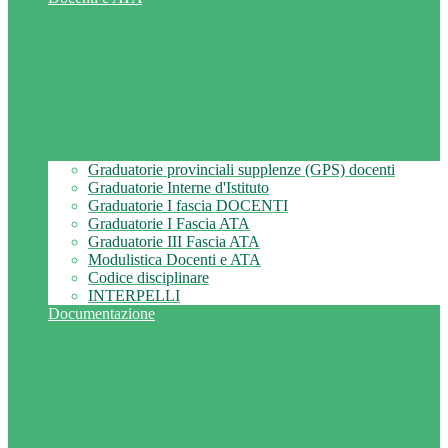
Graduatorie provinciali supplenze (GPS) docenti
Graduatorie Interne d'Istituto
Graduatorie I fascia DOCENTI
Graduatorie I Fascia ATA
Graduatorie III Fascia ATA
Modulistica Docenti e ATA
Codice disciplinare
INTERPELLI
Documentazione