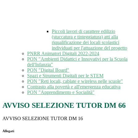
Piccoli lavori di carattere edilizio
(stuccatura e tinteggiatura) atti alla
riqualificazione dei locali scolastici
individuati per l'attuazione del progetto
PNRR Animatori Digitali 2022-2024
PON "Ambienti Didattici e Innovativi per la Scuola
dell'Infanzia"
PON "Digital Board"
Spazi e Strumenti Digitali per le STEM
PON "Reti locali, cablate e wireless nelle scuole"
Contrasto alla povertà e all'emergenza educativa
PON "Apprendimento e Socialità"
AVVISO SELEZIONE TUTOR DM 66
AVVISO SELEZIONE TUTOR DM 16
Allegati