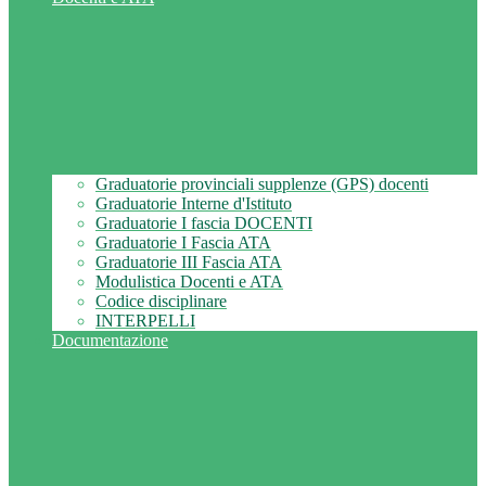
Graduatorie provinciali supplenze (GPS) docenti
Graduatorie Interne d'Istituto
Graduatorie I fascia DOCENTI
Graduatorie I Fascia ATA
Graduatorie III Fascia ATA
Modulistica Docenti e ATA
Codice disciplinare
INTERPELLI
Documentazione