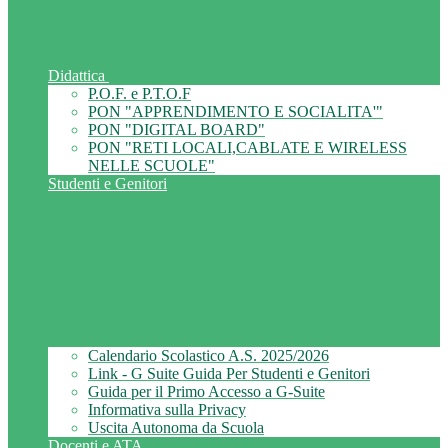
Didattica
P.O.F. e P.T.O.F
PON "APPRENDIMENTO E SOCIALITA'"
PON "DIGITAL BOARD"
PON "RETI LOCALI,CABLATE E WIRELESS
NELLE SCUOLE"
Studenti e Genitori
Calendario Scolastico A.S. 2025/2026
Link - G Suite Guida Per Studenti e Genitori
Guida per il Primo Accesso a G-Suite
Informativa sulla Privacy
Uscita Autonoma da Scuola
Docenti e ATA