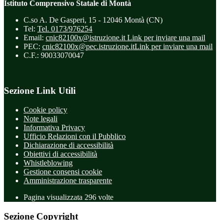
Istituto Comprensivo Statale di Montà
C.so A. De Gasperi, 15 - 12046 Montà (CN)
Tel:
Tel. 0173/976254
Email:
cnic82100x@istruzione.it
Link per inviare una mail
PEC:
cnic82100x@pec.istruzione.it
Link per inviare una mail
C.F.: 90033070047
Sezione Link Utili
Cookie policy
Note legali
Informativa Privacy
Ufficio Relazioni con il Pubblico
Dichiarazione di accessibilità
Obiettivi di accessibilità
Whistleblowing
Gestione consensi cookie
Amministrazione trasparente
Pagina visualizzata
296
volte
Sezione Copyright