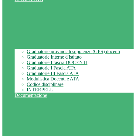
Graduatorie provinciali supplenze (GPS) docenti
Graduatorie Interne d'Istituto
Graduatorie I fascia DOCENTI
Graduatorie I Fascia ATA
Graduatorie III Fascia ATA
Modulistica Docenti e ATA
Codice disciplinare
INTERPELLI
Documentazione