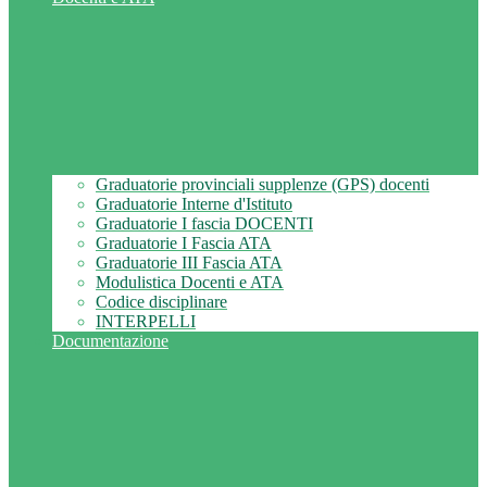
Graduatorie provinciali supplenze (GPS) docenti
Graduatorie Interne d'Istituto
Graduatorie I fascia DOCENTI
Graduatorie I Fascia ATA
Graduatorie III Fascia ATA
Modulistica Docenti e ATA
Codice disciplinare
INTERPELLI
Documentazione