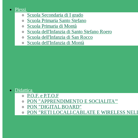
Plessi
Scuola Secondaria di I grado
Scuola Primaria Santo Stefano
Scuola Primaria di Montà
Scuola dell'Infanzia di Santo Stefano Roero
Scuola dell'Infanzia di San Rocco
Scuola dell'Infanzia di Montà
Didattica
P.O.F. e P.T.O.F
PON "APPRENDIMENTO E SOCIALITA'"
PON "DIGITAL BOARD"
PON "RETI LOCALI,CABLATE E WIRELESS NEL