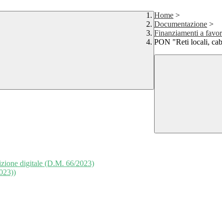
Home
>
Documentazione
>
Finanziamenti a favor
PON "Reti locali, cabl
sizione digitale (D.M. 66/2023)
023))