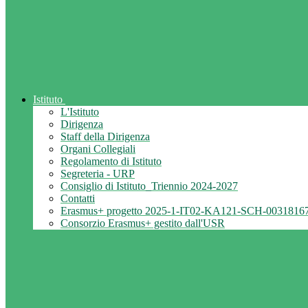
Istituto
L'Istituto
Dirigenza
Staff della Dirigenza
Organi Collegiali
Regolamento di Istituto
Segreteria - URP
Consiglio di Istituto_Triennio 2024-2027
Contatti
Erasmus+ progetto 2025-1-IT02-KA121-SCH-0031816
Consorzio Erasmus+ gestito dall'USR