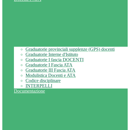
Graduatorie provinciali supplenze (GPS) docenti
Graduatorie Interne d'Istituto
Graduatorie I fascia DOCENTI
Graduatorie I Fascia ATA
Graduatorie III Fascia ATA
Modulistica Docenti e ATA
Codice disciplinare
INTERPELLI
Documentazione