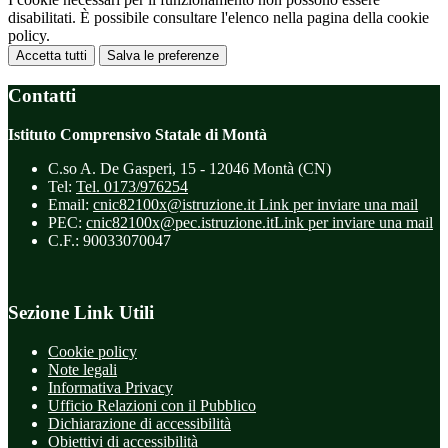
disabilitati. È possibile consultare l'elenco nella pagina della cookie
policy.
Accetta tutti
Salva le preferenze
Contatti
Istituto Comprensivo Statale di Montà
C.so A. De Gasperi, 15 - 12046 Montà (CN)
Tel:
Tel. 0173/976254
Email:
cnic82100x@istruzione.it
Link per inviare una mail
PEC:
cnic82100x@pec.istruzione.it
Link per inviare una mail
C.F.: 90033070047
Sezione Link Utili
Cookie policy
Note legali
Informativa Privacy
Ufficio Relazioni con il Pubblico
Dichiarazione di accessibilità
Obiettivi di accessibilità