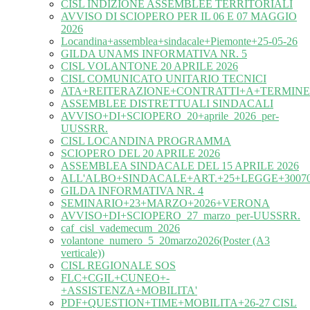
CISL INDIZIONE ASSEMBLEE TERRITORIALI
AVVISO DI SCIOPERO PER IL 06 E 07 MAGGIO
2026
Locandina+assemblea+sindacale+Piemonte+25-05-26
GILDA UNAMS INFORMATIVA NR. 5
CISL VOLANTONE 20 APRILE 2026
CISL COMUNICATO UNITARIO TECNICI
ATA+REITERAZIONE+CONTRATTI+A+TERMINE
ASSEMBLEE DISTRETTUALI SINDACALI
AVVISO+DI+SCIOPERO_20+aprile_2026_per-
UUSSRR.
CISL LOCANDINA PROGRAMMA
SCIOPERO DEL 20 APRILE 2026
ASSEMBLEA SINDACALE DEL 15 APRILE 2026
ALL'ALBO+SINDACALE+ART.+25+LEGGE+30070
GILDA INFORMATIVA NR. 4
SEMINARIO+23+MARZO+2026+VERONA
AVVISO+DI+SCIOPERO_27_marzo_per-UUSSRR.
caf_cisl_vademecum_2026
volantone_numero_5_20marzo2026(Poster (A3
verticale))
CISL REGIONALE SOS
FLC+CGIL+CUNEO+-
+ASSISTENZA+MOBILITA'
PDF+QUESTION+TIME+MOBILITA+26-27 CISL