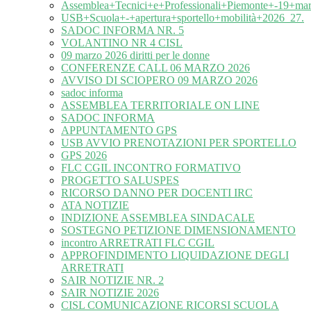
Assemblea+Tecnici+e+Professionali+Piemonte+-19+ma
USB+Scuola+-+apertura+sportello+mobilità+2026_27.
SADOC INFORMA NR. 5
VOLANTINO NR 4 CISL
09 marzo 2026 diritti per le donne
CONFERENZE CALL 06 MARZO 2026
AVVISO DI SCIOPERO 09 MARZO 2026
sadoc informa
ASSEMBLEA TERRITORIALE ON LINE
SADOC INFORMA
APPUNTAMENTO GPS
USB AVVIO PRENOTAZIONI PER SPORTELLO
GPS 2026
FLC CGIL INCONTRO FORMATIVO
PROGETTO SALUSPES
RICORSO DANNO PER DOCENTI IRC
ATA NOTIZIE
INDIZIONE ASSEMBLEA SINDACALE
SOSTEGNO PETIZIONE DIMENSIONAMENTO
incontro ARRETRATI FLC CGIL
APPROFINDIMENTO LIQUIDAZIONE DEGLI
ARRETRATI
SAIR NOTIZIE NR. 2
SAIR NOTIZIE 2026
CISL COMUNICAZIONE RICORSI SCUOLA