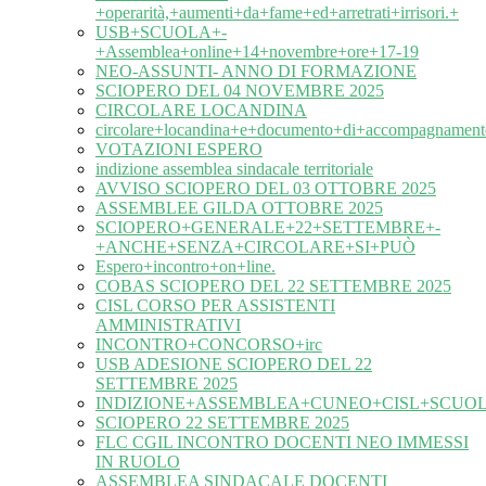
+operarità,+aumenti+da+fame+ed+arretrati+irrisori.+
USB+SCUOLA+-
+Assemblea+online+14+novembre+ore+17-19
NEO-ASSUNTI- ANNO DI FORMAZIONE
SCIOPERO DEL 04 NOVEMBRE 2025
CIRCOLARE LOCANDINA
circolare+locandina+e+documento+di+accompagnament
VOTAZIONI ESPERO
indizione assemblea sindacale territoriale
AVVISO SCIOPERO DEL 03 OTTOBRE 2025
ASSEMBLEE GILDA OTTOBRE 2025
SCIOPERO+GENERALE+22+SETTEMBRE+-
+ANCHE+SENZA+CIRCOLARE+SI+PUÒ
Espero+incontro+on+line.
COBAS SCIOPERO DEL 22 SETTEMBRE 2025
CISL CORSO PER ASSISTENTI
AMMINISTRATIVI
INCONTRO+CONCORSO+irc
USB ADESIONE SCIOPERO DEL 22
SETTEMBRE 2025
INDIZIONE+ASSEMBLEA+CUNEO+CISL+SCUOL
SCIOPERO 22 SETTEMBRE 2025
FLC CGIL INCONTRO DOCENTI NEO IMMESSI
IN RUOLO
ASSEMBLEA SINDACALE DOCENTI