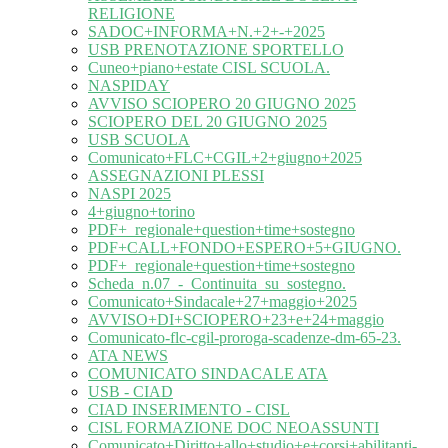
RELIGIONE
SADOC+INFORMA+N.+2+-+2025
USB PRENOTAZIONE SPORTELLO
Cuneo+piano+estate CISL SCUOLA.
NASPIDAY
AVVISO SCIOPERO 20 GIUGNO 2025
SCIOPERO DEL 20 GIUGNO 2025
USB SCUOLA
Comunicato+FLC+CGIL+2+giugno+2025
ASSEGNAZIONI PLESSI
NASPI 2025
4+giugno+torino
PDF+_regionale+question+time+sostegno
PDF+CALL+FONDO+ESPERO+5+GIUGNO.
PDF+_regionale+question+time+sostegno
Scheda_n.07_-_Continuita_su_sostegno.
Comunicato+Sindacale+27+maggio+2025
AVVISO+DI+SCIOPERO+23+e+24+maggio
Comunicato-flc-cgil-proroga-scadenze-dm-65-23.
ATA NEWS
COMUNICATO SINDACALE ATA
USB - CIAD
CIAD INSERIMENTO - CISL
CISL FORMAZIONE DOC NEOASSUNTI
Comunicato+Diritto+allo+studio+e+corsi+abilitanti-