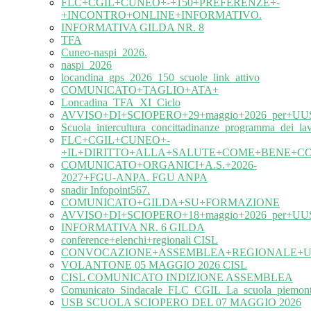
FLC+CGIL+CUNEO+-+150+PREFERENZE+-
+INCONTRO+ONLINE+INFORMATIVO.
INFORMATIVA GILDA NR. 8
TFA
Cuneo-naspi_2026.
naspi_2026
locandina_gps_2026_150_scuole_link_attivo
COMUNICATO+TAGLIO+ATA+
Loncadina_TFA_XI_Ciclo
AVVISO+DI+SCIOPERO+29+maggio+2026_per+UUS
Scuola_intercultura_concittadinanze_programma_dei_l
FLC+CGIL+CUNEO+-
+IL+DIRITTO+ALLA+SALUTE+COME+BENE+C
COMUNICATO+ORGANICI+A.S.+2026-
2027+FGU-ANPA. FGU ANPA
snadir Infopoint567.
COMUNICATO+GILDA+SU+FORMAZIONE
AVVISO+DI+SCIOPERO+18+maggio+2026_per+UUS
INFORMATIVA NR. 6 GILDA
conference+elenchi+regionali CISL
CONVOCAZIONE+ASSEMBLEA+REGIONALE+UIL
VOLANTONE 05 MAGGIO 2026 CISL
CISL COMUNICATO INDIZIONE ASSEMBLEA
Comunicato_Sindacale_FLC_CGIL_La_scuola_piemonte
USB SCUOLA SCIOPERO DEL 07 MAGGIO 2026