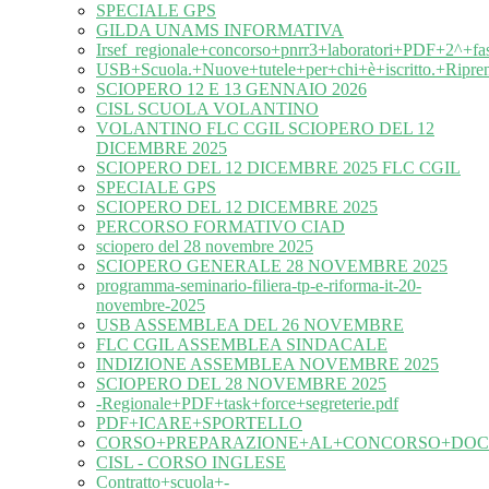
SPECIALE GPS
GILDA UNAMS INFORMATIVA
Irsef_regionale+concorso+pnrr3+laboratori+PDF+2^+fa
USB+Scuola.+Nuove+tutele+per+chi+è+iscritto.+Ripre
SCIOPERO 12 E 13 GENNAIO 2026
CISL SCUOLA VOLANTINO
VOLANTINO FLC CGIL SCIOPERO DEL 12
DICEMBRE 2025
SCIOPERO DEL 12 DICEMBRE 2025 FLC CGIL
SPECIALE GPS
SCIOPERO DEL 12 DICEMBRE 2025
PERCORSO FORMATIVO CIAD
sciopero del 28 novembre 2025
SCIOPERO GENERALE 28 NOVEMBRE 2025
programma-seminario-filiera-tp-e-riforma-it-20-
novembre-2025
USB ASSEMBLEA DEL 26 NOVEMBRE
FLC CGIL ASSEMBLEA SINDACALE
INDIZIONE ASSEMBLEA NOVEMBRE 2025
SCIOPERO DEL 28 NOVEMBRE 2025
-Regionale+PDF+task+force+segreterie.pdf
PDF+ICARE+SPORTELLO
CORSO+PREPARAZIONE+AL+CONCORSO+DOC
CISL - CORSO INGLESE
Contratto+scuola+-