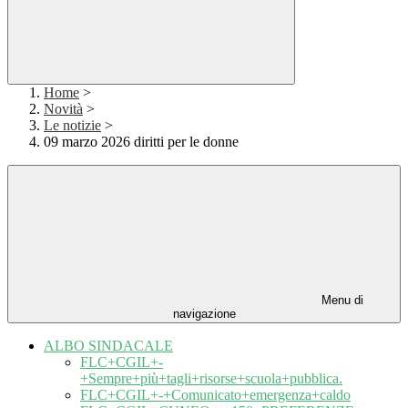
Home
>
Novità
>
Le notizie
>
09 marzo 2026 diritti per le donne
Menu di
navigazione
ALBO SINDACALE
FLC+CGIL+-
+Sempre+più+tagli+risorse+scuola+pubblica.
FLC+CGIL+-+Comunicato+emergenza+caldo