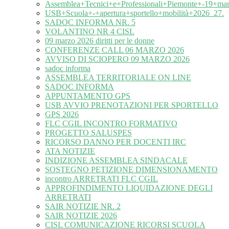
Assemblea+Tecnici+e+Professionali+Piemonte+-19+ma
USB+Scuola+-+apertura+sportello+mobilità+2026_27.
SADOC INFORMA NR. 5
VOLANTINO NR 4 CISL
09 marzo 2026 diritti per le donne
CONFERENZE CALL 06 MARZO 2026
AVVISO DI SCIOPERO 09 MARZO 2026
sadoc informa
ASSEMBLEA TERRITORIALE ON LINE
SADOC INFORMA
APPUNTAMENTO GPS
USB AVVIO PRENOTAZIONI PER SPORTELLO
GPS 2026
FLC CGIL INCONTRO FORMATIVO
PROGETTO SALUSPES
RICORSO DANNO PER DOCENTI IRC
ATA NOTIZIE
INDIZIONE ASSEMBLEA SINDACALE
SOSTEGNO PETIZIONE DIMENSIONAMENTO
incontro ARRETRATI FLC CGIL
APPROFINDIMENTO LIQUIDAZIONE DEGLI
ARRETRATI
SAIR NOTIZIE NR. 2
SAIR NOTIZIE 2026
CISL COMUNICAZIONE RICORSI SCUOLA