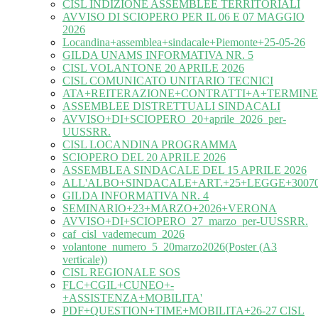
CISL INDIZIONE ASSEMBLEE TERRITORIALI
AVVISO DI SCIOPERO PER IL 06 E 07 MAGGIO
2026
Locandina+assemblea+sindacale+Piemonte+25-05-26
GILDA UNAMS INFORMATIVA NR. 5
CISL VOLANTONE 20 APRILE 2026
CISL COMUNICATO UNITARIO TECNICI
ATA+REITERAZIONE+CONTRATTI+A+TERMINE
ASSEMBLEE DISTRETTUALI SINDACALI
AVVISO+DI+SCIOPERO_20+aprile_2026_per-
UUSSRR.
CISL LOCANDINA PROGRAMMA
SCIOPERO DEL 20 APRILE 2026
ASSEMBLEA SINDACALE DEL 15 APRILE 2026
ALL'ALBO+SINDACALE+ART.+25+LEGGE+30070
GILDA INFORMATIVA NR. 4
SEMINARIO+23+MARZO+2026+VERONA
AVVISO+DI+SCIOPERO_27_marzo_per-UUSSRR.
caf_cisl_vademecum_2026
volantone_numero_5_20marzo2026(Poster (A3
verticale))
CISL REGIONALE SOS
FLC+CGIL+CUNEO+-
+ASSISTENZA+MOBILITA'
PDF+QUESTION+TIME+MOBILITA+26-27 CISL