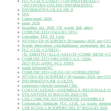
FLC+CGIL+CUNEO+-+150+PREFERENZE+-
+INCONTRO+ONLINE+INFORMATIVO.
INFORMATIVA GILDA NR. 8
TFA
Cuneo-naspi_2026.
naspi_2026
locandina_gps_2026_150_scuole_link_attivo
COMUNICATO+TAGLIO+ATA+
Loncadina_TFA_XI_Ciclo
AVVISO+DI+SCIOPERO+29+maggio+2026_per+UUS
Scuola_intercultura_concittadinanze_programma_dei_l
FLC+CGIL+CUNEO+-
+IL+DIRITTO+ALLA+SALUTE+COME+BENE+C
COMUNICATO+ORGANICI+A.S.+2026-
2027+FGU-ANPA. FGU ANPA
snadir Infopoint567.
COMUNICATO+GILDA+SU+FORMAZIONE
AVVISO+DI+SCIOPERO+18+maggio+2026_per+UUS
INFORMATIVA NR. 6 GILDA
conference+elenchi+regionali CISL
CONVOCAZIONE+ASSEMBLEA+REGIONALE+UIL
VOLANTONE 05 MAGGIO 2026 CISL
CISL COMUNICATO INDIZIONE ASSEMBLEA
Comunicato_Sindacale_FLC_CGIL_La_scuola_piemonte
USB SCUOLA SCIOPERO DEL 07 MAGGIO 2026