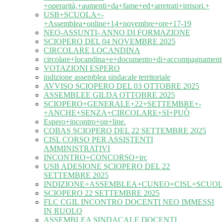
+operarità,+aumenti+da+fame+ed+arretrati+irrisori.+
USB+SCUOLA+-
+Assemblea+online+14+novembre+ore+17-19
NEO-ASSUNTI- ANNO DI FORMAZIONE
SCIOPERO DEL 04 NOVEMBRE 2025
CIRCOLARE LOCANDINA
circolare+locandina+e+documento+di+accompagnament
VOTAZIONI ESPERO
indizione assemblea sindacale territoriale
AVVISO SCIOPERO DEL 03 OTTOBRE 2025
ASSEMBLEE GILDA OTTOBRE 2025
SCIOPERO+GENERALE+22+SETTEMBRE+-
+ANCHE+SENZA+CIRCOLARE+SI+PUÒ
Espero+incontro+on+line.
COBAS SCIOPERO DEL 22 SETTEMBRE 2025
CISL CORSO PER ASSISTENTI
AMMINISTRATIVI
INCONTRO+CONCORSO+irc
USB ADESIONE SCIOPERO DEL 22
SETTEMBRE 2025
INDIZIONE+ASSEMBLEA+CUNEO+CISL+SCUOL
SCIOPERO 22 SETTEMBRE 2025
FLC CGIL INCONTRO DOCENTI NEO IMMESSI
IN RUOLO
ASSEMBLEA SINDACALE DOCENTI