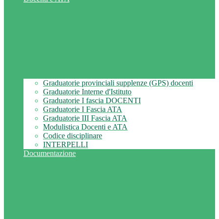
Graduatorie provinciali supplenze (GPS) docenti
Graduatorie Interne d'Istituto
Graduatorie I fascia DOCENTI
Graduatorie I Fascia ATA
Graduatorie III Fascia ATA
Modulistica Docenti e ATA
Codice disciplinare
INTERPELLI
Documentazione