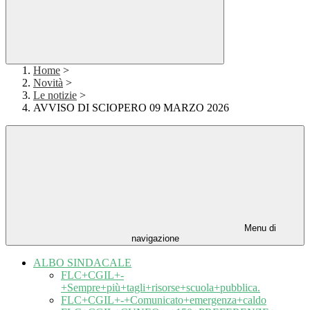
Home
>
Novità
>
Le notizie
>
AVVISO DI SCIOPERO 09 MARZO 2026
Menu di
navigazione
ALBO SINDACALE
FLC+CGIL+-
+Sempre+più+tagli+risorse+scuola+pubblica.
FLC+CGIL+-+Comunicato+emergenza+caldo