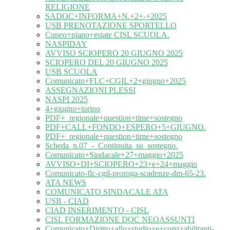
RELIGIONE
SADOC+INFORMA+N.+2+-+2025
USB PRENOTAZIONE SPORTELLO
Cuneo+piano+estate CISL SCUOLA.
NASPIDAY
AVVISO SCIOPERO 20 GIUGNO 2025
SCIOPERO DEL 20 GIUGNO 2025
USB SCUOLA
Comunicato+FLC+CGIL+2+giugno+2025
ASSEGNAZIONI PLESSI
NASPI 2025
4+giugno+torino
PDF+_regionale+question+time+sostegno
PDF+CALL+FONDO+ESPERO+5+GIUGNO.
PDF+_regionale+question+time+sostegno
Scheda_n.07_-_Continuita_su_sostegno.
Comunicato+Sindacale+27+maggio+2025
AVVISO+DI+SCIOPERO+23+e+24+maggio
Comunicato-flc-cgil-proroga-scadenze-dm-65-23.
ATA NEWS
COMUNICATO SINDACALE ATA
USB - CIAD
CIAD INSERIMENTO - CISL
CISL FORMAZIONE DOC NEOASSUNTI
Comunicato+Diritto+allo+studio+e+corsi+abilitanti-