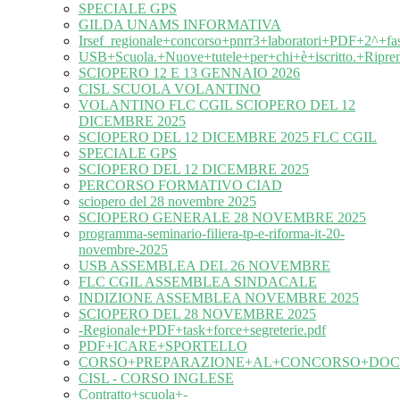
SPECIALE GPS
GILDA UNAMS INFORMATIVA
Irsef_regionale+concorso+pnrr3+laboratori+PDF+2^+fa
USB+Scuola.+Nuove+tutele+per+chi+è+iscritto.+Ripre
SCIOPERO 12 E 13 GENNAIO 2026
CISL SCUOLA VOLANTINO
VOLANTINO FLC CGIL SCIOPERO DEL 12
DICEMBRE 2025
SCIOPERO DEL 12 DICEMBRE 2025 FLC CGIL
SPECIALE GPS
SCIOPERO DEL 12 DICEMBRE 2025
PERCORSO FORMATIVO CIAD
sciopero del 28 novembre 2025
SCIOPERO GENERALE 28 NOVEMBRE 2025
programma-seminario-filiera-tp-e-riforma-it-20-
novembre-2025
USB ASSEMBLEA DEL 26 NOVEMBRE
FLC CGIL ASSEMBLEA SINDACALE
INDIZIONE ASSEMBLEA NOVEMBRE 2025
SCIOPERO DEL 28 NOVEMBRE 2025
-Regionale+PDF+task+force+segreterie.pdf
PDF+ICARE+SPORTELLO
CORSO+PREPARAZIONE+AL+CONCORSO+DOC
CISL - CORSO INGLESE
Contratto+scuola+-